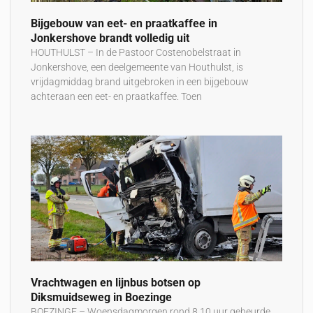
Bijgebouw van eet- en praatkaffee in
Jonkershove brandt volledig uit
HOUTHULST – In de Pastoor Costenobelstraat in
Jonkershove, een deelgemeente van Houthulst, is
vrijdagmiddag brand uitgebroken in een bijgebouw
achteraan een eet- en praatkaffee. Toen
Vrachtwagen en lijnbus botsen op
Diksmuidseweg in Boezinge
BOEZINGE – Woensdagmorgen rond 8.10 uur gebeurde