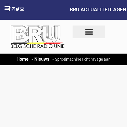
BRU ACTUALITEIT AGE
Home
Nieuws
Sproeimachine richt ravage aan