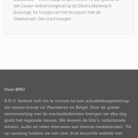
een zwaar verkeersongeval op de Diksmuidseweg in
Boezinge, ter hoogte van het kruispunt met de
Steenstraat. Een vrachtwagen
Over BRU
B.R.U. besloot zich om te vormen tot een actualiteitsagentschap
die nieuws brengt uit Vlaanderen en België. Door de goede
samenwerking met de overheidsdiensten brengen we elke dag
gratis het regionale nieuws. We leveren de foto’s, redactionele
teksten, audio en video interviews aan diverse mediakanalen. Tot
op vandaag hebben we een zeer druk bezochte website met