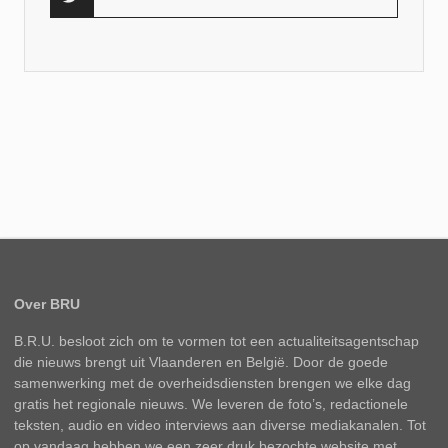
Over BRU
B.R.U. besloot zich om te vormen tot een actualiteitsagentschap
die nieuws brengt uit Vlaanderen en België. Door de goede
samenwerking met de overheidsdiensten brengen we elke dag
gratis het regionale nieuws. We leveren de foto’s, redactionele
teksten, audio en video interviews aan diverse mediakanalen. Tot
op vandaag hebben we een zeer druk bezochte website met