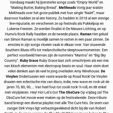
Vandaag maakt hij ijzersterke songs zoals “Empty World” en
“Making Butter, Baking Bread”.
Meltheads
Vorig jaar walste
Meltheads over het grote publiek met hun single “Naïef”, maar
daarvoor hadden ze al een history. Zo hadden in 2018 al een stevige
live-reputatie, en verschenen ze op festivals als Pukkelpop en
Lokerse Feesten. Ze werden finalist in De Nieuwe Lichting, en op
Humo’s Rock Rally haalden ze de tweede plaats.
Raman
Het geluid
van Simon Raman is moeilijk samen te vatten in een paar zinnen. De
emoties in zijn songs vloeien vaak in elkaar over. Van stuwende
Southern Blues riffs tot melancholische sleeptouwmomenten. Een
perfect voorbeeld hiervan zijn de nummers “Mantra” en “Big Sky
Country”.
Ruby Grace
Ruby Grace laat zich omschrijven als een mix
van kitsch elementen met electropop beats en soul. Haar stem doet
velen denken aan de veel te jong overleden Amy Winehouse.
De
Vinylen
Ondertussen een vaste waarde op Road Rock! De Vinylen
draaien een eclectische mix van disco, indie, new wave en rock uit de
jaren 70, 80, 90, … Van heel fout tot coole rock-‘n-roll, en dit enkel
met vinylplaten. Hey! Ho! Let’s Go!
The ObsCure
Op vrijdag zal The
ObsCure het mooie weer maken op de festivalweide. Deze tribute
band brengt een diverse playlist met alle The Cure hits. De stem van
zanger Dirk Vreys ligt verbazingwekkend dicht bij die van Robert