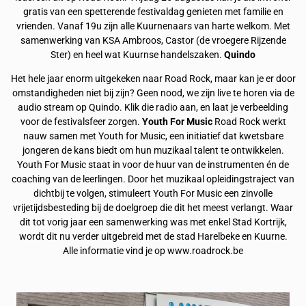
gratis van een spetterende festivaldag genieten met familie en
vrienden. Vanaf 19u zijn alle Kuurnenaars van harte welkom. Met
samenwerking van KSA Ambroos, Castor (de vroegere Rijzende
Ster) en heel wat Kuurnse handelszaken.
Quindo
Het hele jaar enorm uitgekeken naar Road Rock, maar kan je er door
omstandigheden niet bij zijn? Geen nood, we zijn live te horen via de
audio stream op Quindo. Klik die radio aan, en laat je verbeelding
voor de festivalsfeer zorgen.
Youth For Music
Road Rock werkt
nauw samen met Youth for Music, een initiatief dat kwetsbare
jongeren de kans biedt om hun muzikaal talent te ontwikkelen.
Youth For Music staat in voor de huur van de instrumenten én de
coaching van de leerlingen. Door het muzikaal opleidingstraject van
dichtbij te volgen, stimuleert Youth For Music een zinvolle
vrijetijdsbesteding bij de doelgroep die dit het meest verlangt. Waar
dit tot vorig jaar een samenwerking was met enkel Stad Kortrijk,
wordt dit nu verder uitgebreid met de stad Harelbeke en Kuurne.
Alle informatie vind je op www.roadrock.be