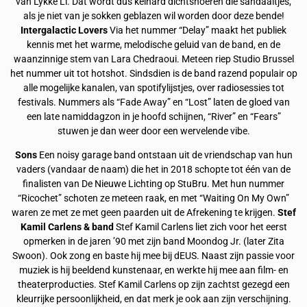
van Lykke Li. Dat wordt dus keihard dichtsnoeren die sandaaltjes,
als je niet van je sokken geblazen wil worden door deze bende!
Intergalactic Lovers
Via het nummer “Delay” maakt het publiek
kennis met het warme, melodische geluid van de band, en de
waanzinnige stem van Lara Chedraoui. Meteen riep Studio Brussel
het nummer uit tot hotshot. Sindsdien is de band razend populair op
alle mogelijke kanalen, van spotifylijstjes, over radiosessies tot
festivals. Nummers als “Fade Away” en “Lost” laten de gloed van
een late namiddagzon in je hoofd schijnen, “River” en “Fears”
stuwen je dan weer door een wervelende vibe.
Sons
Een noisy garage band ontstaan uit de vriendschap van hun
vaders (vandaar de naam) die het in 2018 schopte tot één van de
finalisten van De Nieuwe Lichting op StuBru. Met hun nummer
“Ricochet” schoten ze meteen raak, en met “Waiting On My Own”
waren ze met ze met geen paarden uit de Afrekening te krijgen.
Stef
Kamil Carlens & band
Stef Kamil Carlens liet zich voor het eerst
opmerken in de jaren ’90 met zijn band Moondog Jr. (later Zita
Swoon). Ook zong en baste hij mee bij dEUS. Naast zijn passie voor
muziek is hij beeldend kunstenaar, en werkte hij mee aan film- en
theaterproducties. Stef Kamil Carlens op zijn zachtst gezegd een
kleurrijke persoonlijkheid, en dat merk je ook aan zijn verschijning.