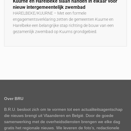
Kuurne en Harelbeke slaan handen in elkaar voor
nieuw intergemeentelijk zwembad
HARELBEKE/KUURNE – Met een formele
engagementsverklaring zetten de gemeenten Kuurne en
Harelbeke een belangrijke stap richting de bouw van een
gezamenlijk zwembad op Kuurns grondgebied.
Over BRU
B.R.U. besloot zich om te vormen tot een actualiteitsagentschap
die nieuws brengt uit Vlaanderen en België. Door de goede
samenwerking met de overheidsdiensten brengen we elke dag
gratis het regionale nieuws. We leveren de foto’s, redactionele