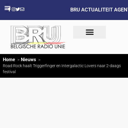
BRU ACTUALITEIT AGE
Home
Nieuws
Road Rock haalt Triggerfinger en Intergalactic Lovers naar 2-daags
festival