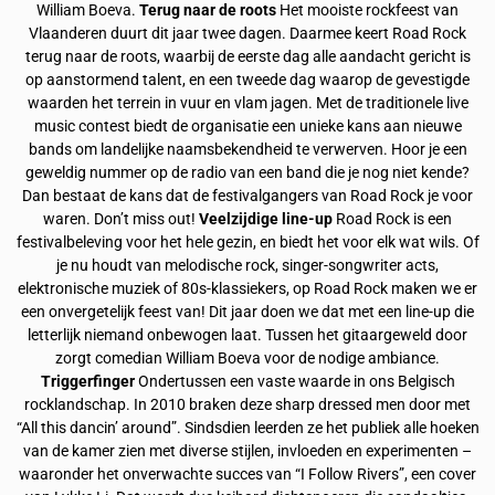
William Boeva.
Terug naar de roots
Het mooiste rockfeest van
Vlaanderen duurt dit jaar twee dagen. Daarmee keert Road Rock
terug naar de roots, waarbij de eerste dag alle aandacht gericht is
op aanstormend talent, en een tweede dag waarop de gevestigde
waarden het terrein in vuur en vlam jagen. Met de traditionele live
music contest biedt de organisatie een unieke kans aan nieuwe
bands om landelijke naamsbekendheid te verwerven. Hoor je een
geweldig nummer op de radio van een band die je nog niet kende?
Dan bestaat de kans dat de festivalgangers van Road Rock je voor
waren. Don’t miss out!
Veelzijdige line-up
Road Rock is een
festivalbeleving voor het hele gezin, en biedt het voor elk wat wils. Of
je nu houdt van melodische rock, singer-songwriter acts,
elektronische muziek of 80s-klassiekers, op Road Rock maken we er
een onvergetelijk feest van! Dit jaar doen we dat met een line-up die
letterlijk niemand onbewogen laat. Tussen het gitaargeweld door
zorgt comedian William Boeva voor de nodige ambiance.
Triggerfinger
Ondertussen een vaste waarde in ons Belgisch
rocklandschap. In 2010 braken deze sharp dressed men door met
“All this dancin’ around”. Sindsdien leerden ze het publiek alle hoeken
van de kamer zien met diverse stijlen, invloeden en experimenten –
waaronder het onverwachte succes van “I Follow Rivers”, een cover