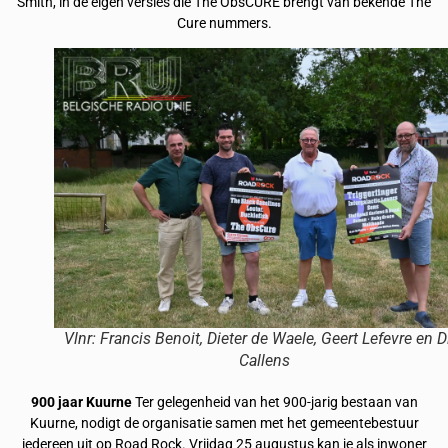
Smith, in de eigen versies die The ObsCURE brengt van bekende The
Cure nummers.
Vlnr: Francis Benoit, Dieter de Waele, Geert Lefevre en D
Callens
900 jaar Kuurne
Ter gelegenheid van het 900-jarig bestaan van
Kuurne, nodigt de organisatie samen met het gemeentebestuur
iedereen uit op Road Rock. Vrijdag 25 augustus kan je als inwoner