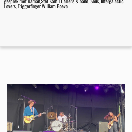
gesprek met Raman,Stef Kamil Carlens & band, Sons, Intergalactic
Lovers, Triggerfinger William Boeva