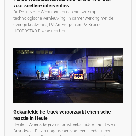
voor snellere interventies
De Politiezone Westkust zet een nieuwe stap in
technologische vernieuwing. In samenwerking met de
overige kustzones, PZ Antwerpen en PZ Brussel
HOOFDSTAD Elsene test het
Gekantelde heftruck veroorzaakt chemische
reactie in Heule
Heule – Woensdagavond omstreeks middernacht werd
Brandweer Fluvia opgeroepen voor een incident met