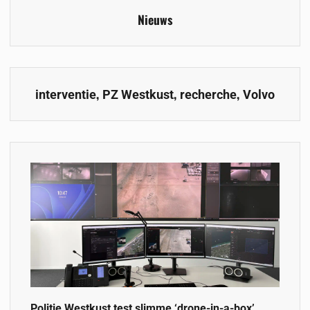
Nieuws
,
,
,
interventie
PZ Westkust
recherche
Volvo
Politie Westkust test slimme ‘drone-in-a-box’