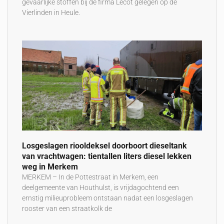
gevaarlijke stoffen bij de firma Lecot gelegen op de
Vierlinden in Heule.
Losgeslagen riooldeksel doorboort dieseltank
van vrachtwagen: tientallen liters diesel lekken
weg in Merkem
MERKEM – In de Pottestraat in Merkem, een
deelgemeente van Houthulst, is vrijdagochtend een
ernstig milieuprobleem ontstaan nadat een losgeslagen
rooster van een straatkolk de