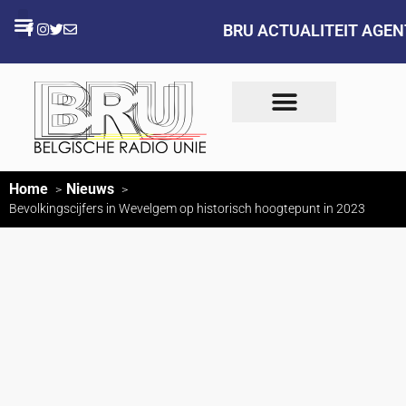
BRU ACTUALITEIT AGE
Home
Nieuws
Bevolkingscijfers in Wevelgem op historisch hoogtepunt in 2023