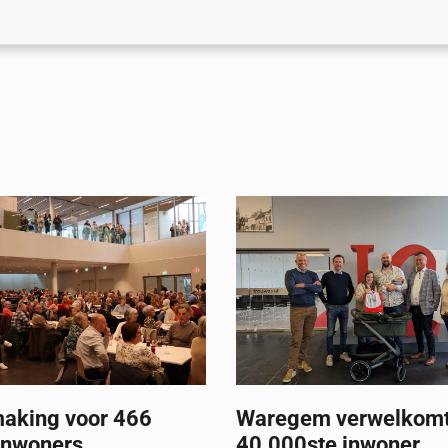
aking voor 466
Waregem verwelkom
inwoners
40.000ste inwoner