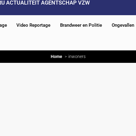
RU ACTUALITEIT AGENTSCHAP VZW
tage
Video Reportage
Brandweer en Politie
Ongevallen
Home
inwoners