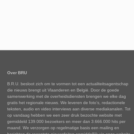
Over BRU
B.R.U. besloot zich om te vormen tot een actualiteitsagentschap
die nieuws brengt uit Vlaanderen en België. Door de goede
samenwerking met de overheidsdiensten brengen we elke dag
gratis het regionale nieuws. We leveren de foto’s, redactionele
teksten, audio en video interviews aan diverse mediakanalen. Tot
op vandaag hebben we een zeer druk bezochte website met
gemiddeld 139.000 bezoekers en meer dan 3.666.000 hits per
maand. We verzorgen op regelmatige basis een mailing en
berichten de recentste nieuwsfeiten onmiddellijk via onze website,