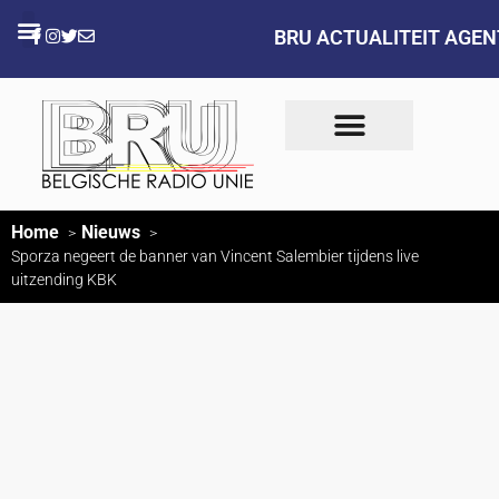
BRU ACTUALITEIT AGE
Home
Nieuws
Sporza negeert de banner van Vincent Salembier tijdens live
uitzending KBK