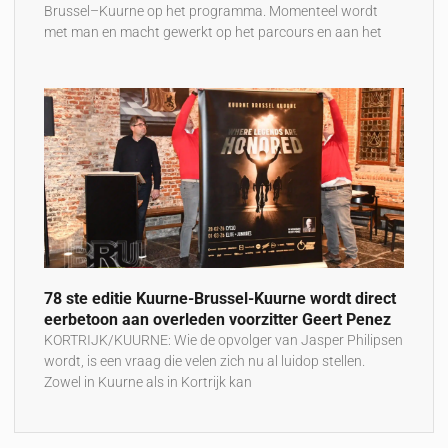
Brussel–Kuurne op het programma. Momenteel wordt
met man en macht gewerkt op het parcours en aan het
78 ste editie Kuurne-Brussel-Kuurne wordt direct
eerbetoon aan overleden voorzitter Geert Penez
KORTRIJK/KUURNE: Wie de opvolger van Jasper Philipsen
wordt, is een vraag die velen zich nu al luidop stellen.
Zowel in Kuurne als in Kortrijk kan