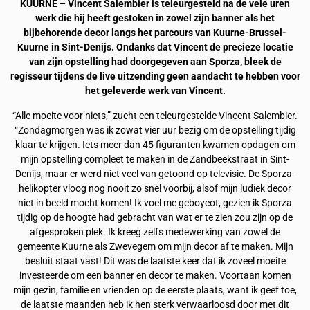
KUURNE – Vincent Salembier is teleurgesteld na de vele uren
werk die hij heeft gestoken in zowel zijn banner als het
bijbehorende decor langs het parcours van Kuurne-Brussel-
Kuurne in Sint-Denijs. Ondanks dat Vincent de precieze locatie
van zijn opstelling had doorgegeven aan Sporza, bleek de
regisseur tijdens de live uitzending geen aandacht te hebben voor
het geleverde werk van Vincent.
“Alle moeite voor niets,” zucht een teleurgestelde Vincent Salembier.
“Zondagmorgen was ik zowat vier uur bezig om de opstelling tijdig
klaar te krijgen. Iets meer dan 45 figuranten kwamen opdagen om
mijn opstelling compleet te maken in de Zandbeekstraat in Sint-
Denijs, maar er werd niet veel van getoond op televisie. De Sporza-
helikopter vloog nog nooit zo snel voorbij, alsof mijn ludiek decor
niet in beeld mocht komen! Ik voel me geboycot, gezien ik Sporza
tijdig op de hoogte had gebracht van wat er te zien zou zijn op de
afgesproken plek. Ik kreeg zelfs medewerking van zowel de
gemeente Kuurne als Zwevegem om mijn decor af te maken. Mijn
besluit staat vast! Dit was de laatste keer dat ik zoveel moeite
investeerde om een banner en decor te maken. Voortaan komen
mijn gezin, familie en vrienden op de eerste plaats, want ik geef toe,
de laatste maanden heb ik hen sterk verwaarloosd door met dit