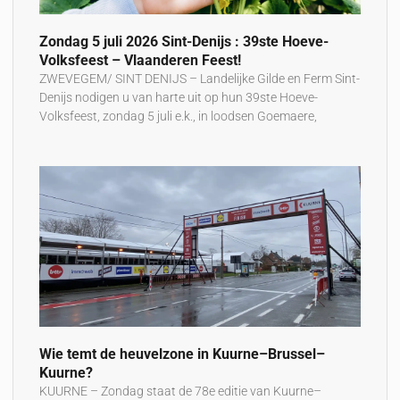
Zondag 5 juli 2026 Sint-Denijs : 39ste Hoeve-
Volksfeest – Vlaanderen Feest!
ZWEVEGEM/ SINT DENIJS – Landelijke Gilde en Ferm Sint-
Denijs nodigen u van harte uit op hun 39ste Hoeve-
Volksfeest, zondag 5 juli e.k., in loodsen Goemaere,
Wie temt de heuvelzone in Kuurne–Brussel–
Kuurne?
KUURNE – Zondag staat de 78e editie van Kuurne–