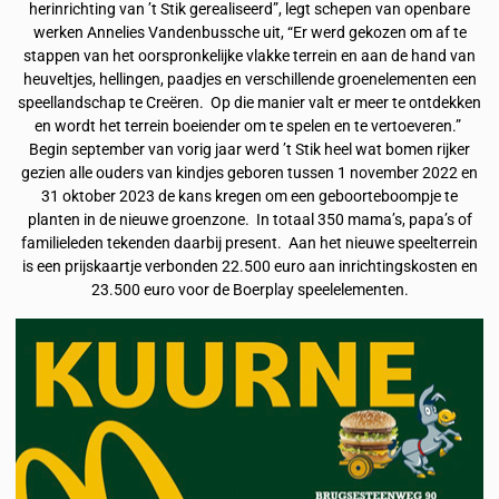
herinrichting van ’t Stik gerealiseerd”, legt schepen van openbare
werken Annelies Vandenbussche uit, “Er werd gekozen om af te
stappen van het oorspronkelijke vlakke terrein en aan de hand van
heuveltjes, hellingen, paadjes en verschillende groenelementen een
speellandschap te Creëren. Op die manier valt er meer te ontdekken
en wordt het terrein boeiender om te spelen en te vertoeveren.”
Begin september van vorig jaar werd ’t Stik heel wat bomen rijker
gezien alle ouders van kindjes geboren tussen 1 november 2022 en
31 oktober 2023 de kans kregen om een geboorteboompje te
planten in de nieuwe groenzone. In totaal 350 mama’s, papa’s of
familieleden tekenden daarbij present. Aan het nieuwe speelterrein
is een prijskaartje verbonden 22.500 euro aan inrichtingskosten en
23.500 euro voor de Boerplay speelelementen.