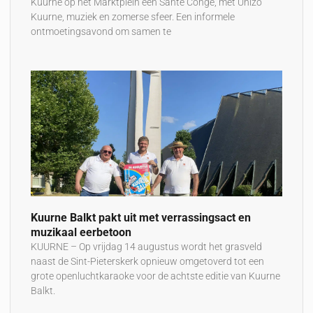
Kuurne op het Marktplein een Santé Congé, met Unizo
Kuurne, muziek en zomerse sfeer. Een informele
ontmoetingsavond om samen te
Kuurne Balkt pakt uit met verrassingsact en
muzikaal eerbetoon
KUURNE – Op vrijdag 14 augustus wordt het grasveld
naast de Sint-Pieterskerk opnieuw omgetoverd tot een
grote openluchtkaraoke voor de achtste editie van Kuurne
Balkt.