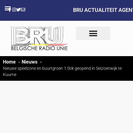
BRU ACTUALITEIT AGE
Home
Nieuws
Nieuwe speelzone en buurtgroen ’t Stik geopend in Seizoenwijk te
Kuurne