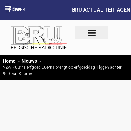
BRU ACTUALITEIT AGE
Home
Nieuws
VZW Kuurns erfgoed Cuerna brengt op erfgoeddag ‘Figgen achter
900 jaar Kuurne’