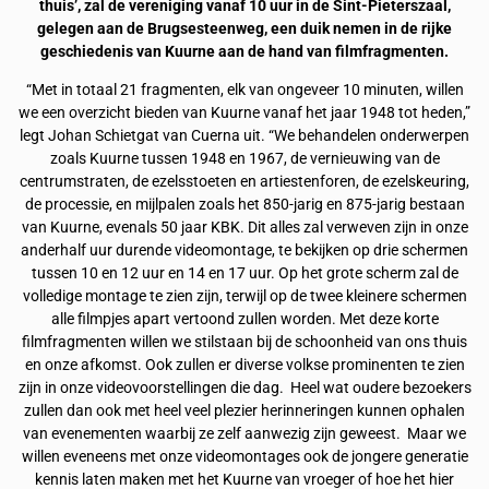
thuis’, zal de vereniging vanaf 10 uur in de Sint-Pieterszaal,
gelegen aan de Brugsesteenweg, een duik nemen in de rijke
geschiedenis van Kuurne aan de hand van filmfragmenten.
“Met in totaal 21 fragmenten, elk van ongeveer 10 minuten, willen
we een overzicht bieden van Kuurne vanaf het jaar 1948 tot heden,”
legt Johan Schietgat van Cuerna uit. “We behandelen onderwerpen
zoals Kuurne tussen 1948 en 1967, de vernieuwing van de
centrumstraten, de ezelsstoeten en artiestenforen, de ezelskeuring,
de processie, en mijlpalen zoals het 850-jarig en 875-jarig bestaan
van Kuurne, evenals 50 jaar KBK. Dit alles zal verweven zijn in onze
anderhalf uur durende videomontage, te bekijken op drie schermen
tussen 10 en 12 uur en 14 en 17 uur. Op het grote scherm zal de
volledige montage te zien zijn, terwijl op de twee kleinere schermen
alle filmpjes apart vertoond zullen worden. Met deze korte
filmfragmenten willen we stilstaan bij de schoonheid van ons thuis
en onze afkomst. Ook zullen er diverse volkse prominenten te zien
zijn in onze videovoorstellingen die dag. Heel wat oudere bezoekers
zullen dan ook met heel veel plezier herinneringen kunnen ophalen
van evenementen waarbij ze zelf aanwezig zijn geweest. Maar we
willen eveneens met onze videomontages ook de jongere generatie
kennis laten maken met het Kuurne van vroeger of hoe het hier