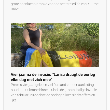
grote openluchtkaraoke voor de achtste editie van Kuurne
Balkt.
Vier jaar na de invasie: “Larisa draagt de oorlog
elke dag met zich mee”
Precies vier jaar geleden viel Rusland zonder aanleiding
buurland Oekraïne binnen. Sinds de grootschalige invasie
van februari 2022 eiste de oorlog talloze slachtoffers en
lijkt