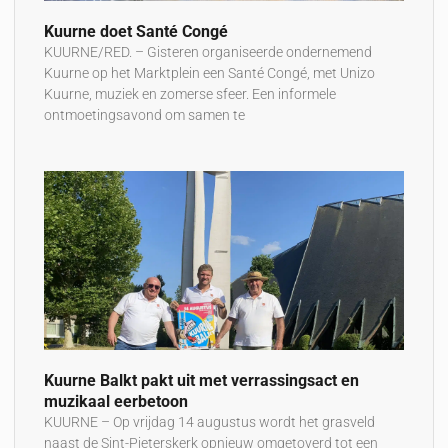
Kuurne doet Santé Congé
KUURNE/RED. – Gisteren organiseerde ondernemend
Kuurne op het Marktplein een Santé Congé, met Unizo
Kuurne, muziek en zomerse sfeer. Een informele
ontmoetingsavond om samen te
Kuurne Balkt pakt uit met verrassingsact en
muzikaal eerbetoon
KUURNE – Op vrijdag 14 augustus wordt het grasveld
naast de Sint-Pieterskerk opnieuw omgetoverd tot een