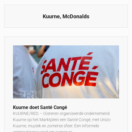
,
Kuurne
McDonalds
Kuurne doet Santé Congé
KUURNE/RED. – Gisteren organiseerde ondernemend
Kuurne op het Marktplein een Santé Congé, met Unizo
Kuurne, muziek en zomerse sfeer. Een informele
ontmoetingsavond om samen te