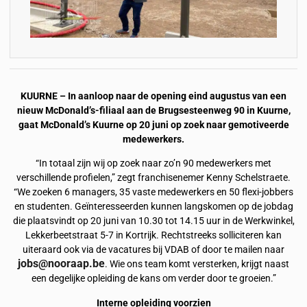
KUURNE – In aanloop naar de opening eind augustus van een
nieuw McDonald’s-filiaal aan de Brugsesteenweg 90 in Kuurne,
gaat McDonald’s Kuurne op 20 juni op zoek naar gemotiveerde
medewerkers.
“In totaal zijn wij op zoek naar zo’n 90 medewerkers met
verschillende profielen,” zegt franchisenemer Kenny Schelstraete.
“We zoeken 6 managers, 35 vaste medewerkers en 50 flexi-jobbers
en studenten. Geïnteresseerden kunnen langskomen op de jobdag
die plaatsvindt op 20 juni van 10.30 tot 14.15 uur in de Werkwinkel,
Lekkerbeetstraat 5-7 in Kortrijk. Rechtstreeks solliciteren kan
uiteraard ook via de vacatures bij VDAB of door te mailen naar
jobs@nooraap.be
. Wie ons team komt versterken, krijgt naast
een degelijke opleiding de kans om verder door te groeien.”
Interne opleiding voorzien