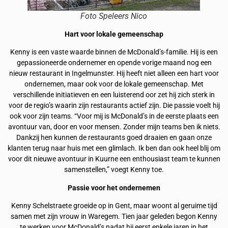
Foto Speleers Nico
Hart voor lokale gemeenschap
Kenny is een vaste waarde binnen de McDonald’s-familie. Hij is een
gepassioneerde ondernemer en opende vorige maand nog een
nieuw restaurant in Ingelmunster. Hij heeft niet alleen een hart voor
ondernemen, maar ook voor de lokale gemeenschap. Met
verschillende initiatieven en een luisterend oor zet hij zich sterk in
voor de regio’s waarin zijn restaurants actief zijn. Die passie voelt hij
ook voor zijn teams. “Voor mij is McDonald’s in de eerste plaats een
avontuur van, door en voor mensen. Zonder mijn teams ben ik niets.
Dankzij hen kunnen de restaurants goed draaien en gaan onze
klanten terug naar huis met een glimlach. Ik ben dan ook heel blij om
voor dit nieuwe avontuur in Kuurne een enthousiast team te kunnen
samenstellen,” voegt Kenny toe.
Passie voor het ondernemen
Kenny Schelstraete groeide op in Gent, maar woont al geruime tijd
samen met zijn vrouw in Waregem. Tien jaar geleden begon Kenny
te werken voor McDonald’s nadat hij eerst enkele jaren in het