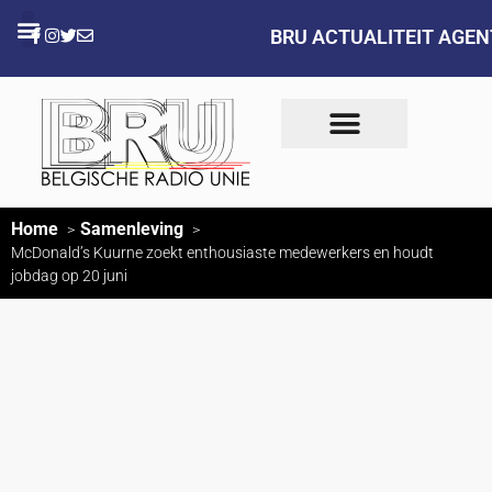
BRU ACTUALITEIT AGE
Home
Samenleving
McDonald’s Kuurne zoekt enthousiaste medewerkers en houdt
jobdag op 20 juni