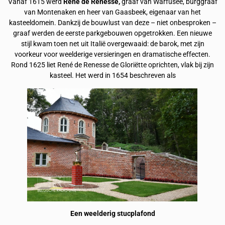
Vanaf 1615 werd
René de Renesse,
graaf van Warfusée, burggraaf
van Montenaken en heer van Gaasbeek, eigenaar van het
kasteeldomein. Dankzij de bouwlust van deze – niet onbesproken –
graaf werden de eerste parkgebouwen opgetrokken. Een nieuwe
stijl kwam toen net uit Italië overgewaaid: de barok, met zijn
voorkeur voor weelderige versieringen en dramatische effecten.
Rond 1625 liet René de Renesse de Gloriëtte oprichten, vlak bij zijn
kasteel. Het werd in 1654 beschreven als
Een weelderig stucplafond