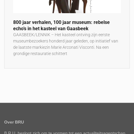
800 jaar verhalen, 100 jaar museum: rebelse
echo’s in het kasteel van Gaasbeek
GAASBEEK/LENNIK – Het kasteel ontving zijn eerste
museumbezoekers honderd jaar geleden, op initiatief van
de laatste markiezin Marie Arconati Visconti. Na een
grondige restauratie schittert
Over BRU
B.R.U. besloot zich om te vormen tot een actualiteitsagentschap