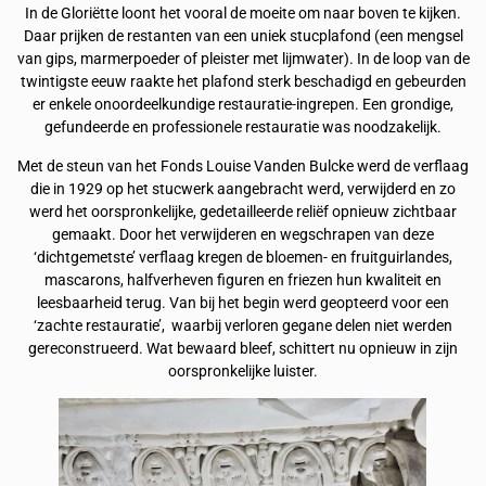
In de Gloriëtte loont het vooral de moeite om naar boven te kijken.
Daar prijken de restanten van een uniek stucplafond (een mengsel
van gips, marmerpoeder of pleister met lijmwater). In de loop van de
twintigste eeuw raakte het plafond sterk beschadigd en gebeurden
er enkele onoordeelkundige restauratie-ingrepen. Een grondige,
gefundeerde en professionele restauratie was noodzakelijk.
Met de steun van het Fonds Louise Vanden Bulcke werd de verflaag
die in 1929 op het stucwerk aangebracht werd, verwijderd en zo
werd het oorspronkelijke, gedetailleerde reliëf opnieuw zichtbaar
gemaakt. Door het verwijderen en wegschrapen van deze
‘dichtgemetste’ verflaag kregen de bloemen- en fruitguirlandes,
mascarons, halfverheven figuren en friezen hun kwaliteit en
leesbaarheid terug. Van bij het begin werd geopteerd voor een
‘zachte restauratie’, ​ waarbij verloren gegane delen niet werden
gereconstrueerd. Wat bewaard bleef, schittert nu opnieuw in zijn
oorspronkelijke luister.