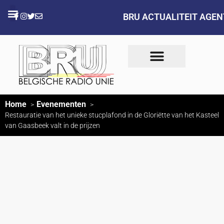
BRU ACTUALITEIT AGE
Home
Evenementen
Restauratie van het unieke stucplafond in de Gloriëtte van het Kasteel
van Gaasbeek valt in de prijzen