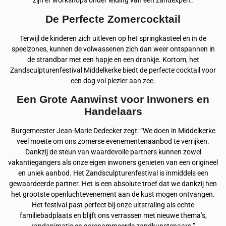
zijn er workshops onder leiding van een zandexpert.
De Perfecte Zomercocktail
Terwijl de kinderen zich uitleven op het springkasteel en in de
speelzones, kunnen de volwassenen zich dan weer ontspannen in
de strandbar met een hapje en een drankje. Kortom, het
Zandsculpturenfestival Middelkerke biedt de perfecte cocktail voor
een dag vol plezier aan zee.
Een Grote Aanwinst voor Inwoners en
Handelaars
Burgemeester Jean-Marie Dedecker zegt: “We doen in Middelkerke
veel moeite om ons zomerse evenementenaanbod te verrijken.
Dankzij de steun van waardevolle partners kunnen zowel
vakantiegangers als onze eigen inwoners genieten van een origineel
en uniek aanbod. Het Zandsculpturenfestival is inmiddels een
gewaardeerde partner. Het is een absolute troef dat we dankzij hen
het grootste openluchtevenement aan de kust mogen ontvangen.
Het festival past perfect bij onze uitstraling als echte
familiebadplaats en blijft ons verrassen met nieuwe thema’s,