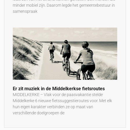
minder mobiel zijn. Daarom legde het gemeentebestuur in
samenspraak
Er zit muziek in de Middelkerkse fietsroutes
MIDDELKERKE – Vlak voor de paasvakantie stelde
Middelkerke 6 nieuwe fietssuggestieroutes voor. Met elk
hun eigen karakter verbinden ze op maat van
verschillende doelgroepen de