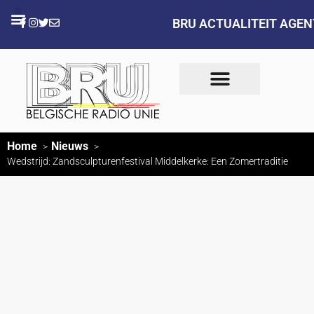
BRU ACTUALITEIT AGE
Home
Nieuws
Wedstrijd: Zandsculpturenfestival Middelkerke: Een Zomertraditie