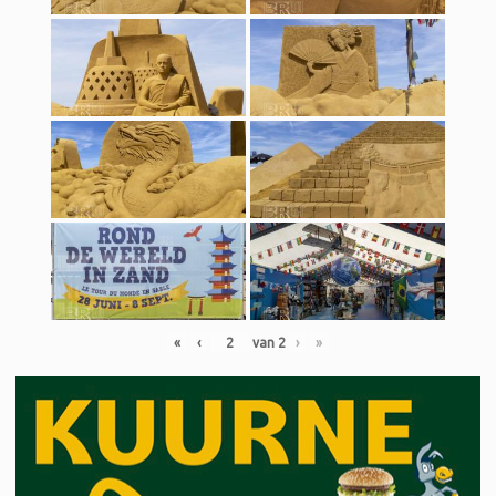
«
‹
van
2
›
»