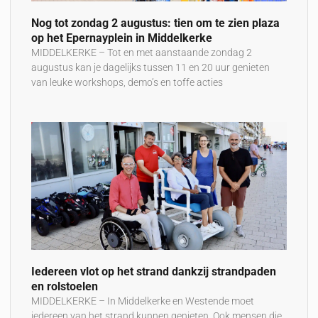
Nog tot zondag 2 augustus: tien om te zien plaza
op het Epernayplein in Middelkerke
MIDDELKERKE – Tot en met aanstaande zondag 2
augustus kan je dagelijks tussen 11 en 20 uur genieten
van leuke workshops, demo’s en toffe acties
Iedereen vlot op het strand dankzij strandpaden
en rolstoelen
MIDDELKERKE – In Middelkerke en Westende moet
iedereen van het strand kunnen genieten. Ook mensen die