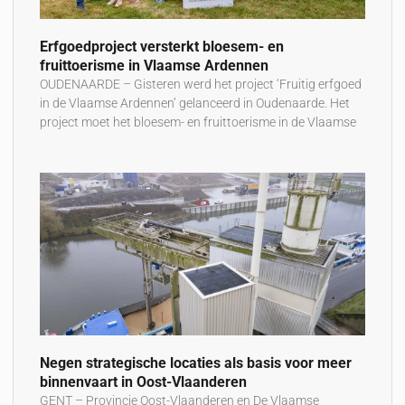
Erfgoedproject versterkt bloesem- en
fruittoerisme in Vlaamse Ardennen
OUDENAARDE – Gisteren werd het project ‘Fruitig erfgoed
in de Vlaamse Ardennen’ gelanceerd in Oudenaarde. Het
project moet het bloesem- en fruittoerisme in de Vlaamse
Negen strategische locaties als basis voor meer
binnenvaart in Oost-Vlaanderen
GENT – Provincie Oost-Vlaanderen en De Vlaamse