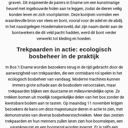
graven. Dit inspireerde de paters in Ename om een kunstmatige
heuvel met ingebouwde holen aan te leggen, zodat de dieren veilig
konden leven en zich voortplanten. Deze konijnen vormden een
waardevolle bron van vlees en bont, vooral voor de adel en de abdij.
In het naastgelegen Hoedemakersveld, dat zijn naam dankt aan de
bontwerkers die dit veld pacht hadden, werd dit bont verder
verwerkt tot kleding en hoeden.
Trekpaarden in actie: ecologisch
bosbeheer in de praktijk
In Bos ’t Ename worden bezoekers terug in de tijd gebracht door de
aanwezigheid van trekpaarden, die een onmisbare rol spelen in het
ecologisch bosbeheer van vandaag. Moderne machines kunnen
immers grote schade aan de bosbodem veroorzaken, maar
trekpaarden blijken een duurzame en milieuvriendelijke optie. Ze
trekken bomen uit moeilijk toegankelijke delen van het bos zonder de
kwetsbare bodem aan te tasten. Op maandag 11 november krijgen
bezoekers de kans om deze majestueuze dieren in actie te zien, met
demonstraties van diverse bosbeheerstechnieken. Meer dan zestien
trekpaarden en hun menners zullen laten zien hoe boomslepen, een
varenkneuzer en een boomezel worden ingezet. Er is zelfs een