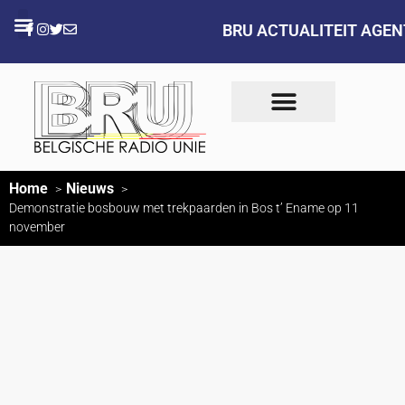
BRU ACTUALITEIT AGE
Home
Nieuws
Demonstratie bosbouw met trekpaarden in Bos t’ Ename op 11
november