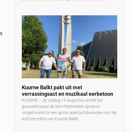
in
Kuurne Balkt pakt uit met
verrassingsact en muzikaal eerbetoon
KUURNE – Op vrijdag 14 augustus wordt het
grasveld naast de Sint-Pieterskerk opnieuw
omgetoverd tot een grote openluchtkaraoke voor de
achtste editie van Kuurne Balkt.