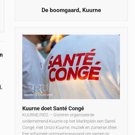
,
De boomgaard
Kuurne
an
l.
Kuurne doet Santé Congé
KUURNE/RED. – Gisteren organiseerde
ondernemend Kuurne op het Marktplein een Santé
Congé, met Unizo Kuurne, muziek en zomerse sfeer.
e
Een informele ontmoetingsavond om samen te