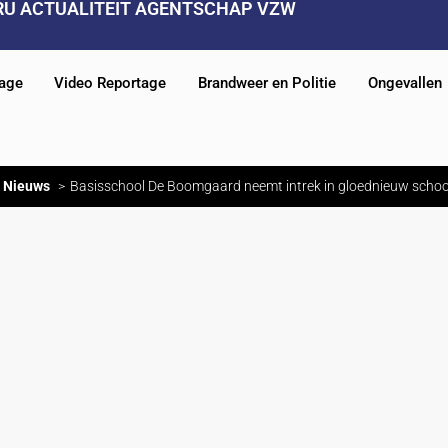
RU ACTUALITEIT AGENTSCHAP VZW
tage
Video Reportage
Brandweer en Politie
Ongevallen
Nieuws
Basisschool De Boomgaard neemt intrek in gloednieuw sch