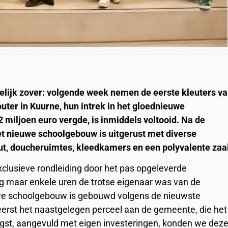
elijk zover: volgende week nemen de eerste kleuters v
ter in Kuurne, hun intrek in het gloednieuwe
 miljoen euro vergde, is inmiddels voltooid. Na de
et nieuwe schoolgebouw is uitgerust met diverse
ut, doucheruimtes, kleedkamers en een polyvalente zaa
clusieve rondleiding door het pas opgeleverde
og maar enkele uren de trotse eigenaar was van de
ieuwe schoolgebouw is gebouwd volgens de nieuwste
 eerst het naastgelegen perceel aan de gemeente, die het
gst, aangevuld met eigen investeringen, konden we dez