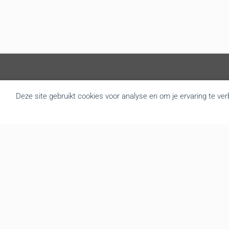
Over BRU
Deze site gebruikt cookies voor analyse en om je ervaring te ve
B.R.U. besloot zich om te vormen tot een actualiteitsagentschap
die nieuws brengt uit Vlaanderen en België. Door de goede
samenwerking met de overheidsdiensten brengen we elke dag
gratis het regionale nieuws. We leveren de foto’s, redactionele
teksten, audio en video interviews aan diverse mediakanalen. Tot
op vandaag hebben we een zeer druk bezochte website met
gemiddeld 139.000 bezoekers en meer dan 3.666.000 hits per
maand. We verzorgen op regelmatige basis een mailing en
berichten de recentste nieuwsfeiten onmiddellijk via onze website,
Twitter en Facebook
Ondernemingsnummer BE0474.902.102