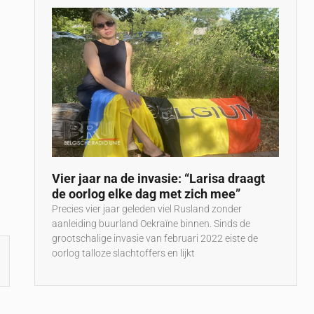
Vier jaar na de invasie: “Larisa draagt
de oorlog elke dag met zich mee”
Precies vier jaar geleden viel Rusland zonder
aanleiding buurland Oekraïne binnen. Sinds de
grootschalige invasie van februari 2022 eiste de
oorlog talloze slachtoffers en lijkt