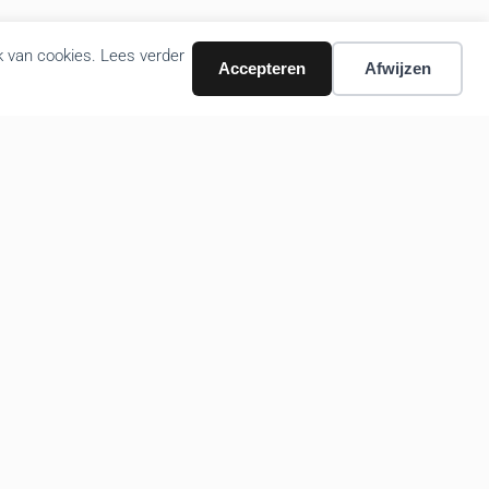
k van cookies. Lees verder
Accepteren
Afwijzen
Volg ons nieuws via email
Bevestigen