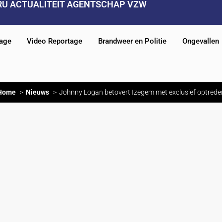
RU ACTUALITEIT AGENTSCHAP VZW
tage
Video Reportage
Brandweer en Politie
Ongevallen
Home
Nieuws
Johnny Logan betovert Izegem met exclusief optrede