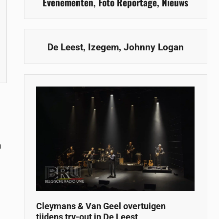
Evenementen
,
Foto Reportage
,
Nieuws
,
,
De Leest
Izegem
Johnny Logan
n
Cleymans & Van Geel overtuigen
tijdens try-out in De Leest