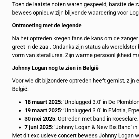
Toen de laatste noten waren gespeeld, barstte de za
bewees opnieuw zijn blijvende waardering voor Loga
Ontmoeting met de legende
Na het optreden kregen fans de kans om de zanger 
greet in de zaal. Ondanks zijn status als wereldst
vorm van sterallures. Zijn warme persoonlijkheid m
Johnny Logan nog te zien in België
Voor wie dit bijzondere optreden heeft gemist, zijn
België:
18 maart 2025
: ‘Unplugged 3.0’ in De Plomblo
19 maart 2025
: ‘Unplugged 3.0’ in EMotia, Erp
30 mei 2025
: Optreden met band in Roeselare.
7 juni 2025
: ‘Johnny Logan & New Bis Band’ in
Met dit exclusieve concert bewees Johnny Logan w