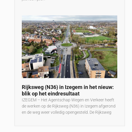
Rijksweg (N36) in Izegem in het nieuw:
blik op het eindresultaat
IZEGEM – Het Agentschap Wegen en Verkeer heeft
de werken op de Rijksweg (N36) in Izegem afgerond
en de weg weer volledig opengesteld. De Rijksweg