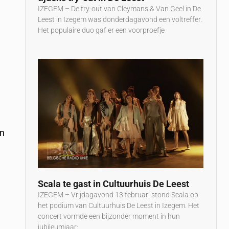
IZEGEM – De try-out van Cleymans & Van Geel in De
Leest in Izegem was donderdagavond een voltreffer.
Het populaire duo gaf er een voorproefje
in
Scala te gast in Cultuurhuis De Leest
IZEGEM – Vrijdagavond 13 februari stond Scala op
het podium van Cultuurhuis De Leest in Izegem. Het
concert vormde een bijzonder moment in hun
jubileumjaar: