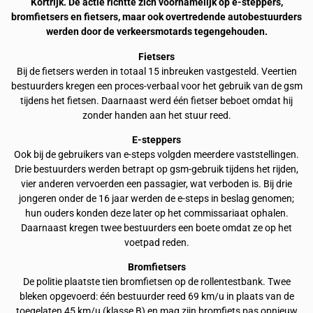
Kortrijk. De actie richtte zich voornamelijk op e-steppers,
bromfietsers en fietsers, maar ook overtredende autobestuurders
werden door de verkeersmotards tegengehouden.
Fietsers
Bij de fietsers werden in totaal 15 inbreuken vastgesteld. Veertien
bestuurders kregen een proces-verbaal voor het gebruik van de gsm
tijdens het fietsen. Daarnaast werd één fietser beboet omdat hij
zonder handen aan het stuur reed.
E-steppers
Ook bij de gebruikers van e-steps volgden meerdere vaststellingen.
Drie bestuurders werden betrapt op gsm-gebruik tijdens het rijden,
vier anderen vervoerden een passagier, wat verboden is. Bij drie
jongeren onder de 16 jaar werden de e-steps in beslag genomen;
hun ouders konden deze later op het commissariaat ophalen.
Daarnaast kregen twee bestuurders een boete omdat ze op het
voetpad reden.
Bromfietsers
De politie plaatste tien bromfietsen op de rollentestbank. Twee
bleken opgevoerd: één bestuurder reed 69 km/u in plaats van de
toegelaten 45 km/u (klasse B) en mag zijn bromfiets pas opnieuw