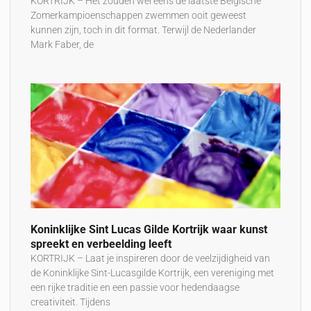
KORTRIJK – Het zouden wel eens de laatste Belgische
Zomerkampioenschappen zwemmen ooit geweest
kunnen zijn, toch in dit format. Terwijl de Nederlander
Mark Faber, de
Koninklijke Sint Lucas Gilde Kortrijk waar kunst
spreekt en verbeelding leeft
KORTRIJK – Laat je inspireren door de veelzijdigheid van
de Koninklijke Sint-Lucasgilde Kortrijk, een vereniging met
een rijke traditie en een passie voor hedendaagse
creativiteit. Tijdens