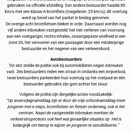
gebruiken na officiële afstelling. Een andere bestuurder haalde 85
km/u met een klasse A-bromfiets (toegelaten: 25 km/u); dit voertuig
werd op bevel van het parket in beslag genomen.
De overige acht bromfietsen bleken in orde. Daarnaast werden nog
vijf andere inbreuken vastgesteld: het niet verlenen van voorrang
aan een voetganger, rechts inhalen, onaangepaste snelheid in een
zone 30, het vervoeren van een passagier door een minderjarige
bestuurder en het negeren van een verkeersbord.
Autobestuurders
Tot slot stelde de politie ook bij automobilisten negen inbreuken
vast. Zes bestuurders reden een straat in ondanks een inrijverbod,
twee bestuurders parkeerden hun voertuig op het voetpad en één
bestuurder gebruikte zijn gsm achter het stuur.
Volgens de politie zijn dergelijke acties noodzakelijk:
“Op woensdagnamiddag zijn er door de vrije schoolnamiddag meer
jongeren met e-steps, bromfietsen en fietsen onderweg, ook in het
centrum. Naast de vastgestelde inbreuken merkten de
verkeersinspecteurs ook heel wat gevaarlijke situaties op. Het is
belangrijk om hierop te wijzen en jongeren te sensibiliseren.”