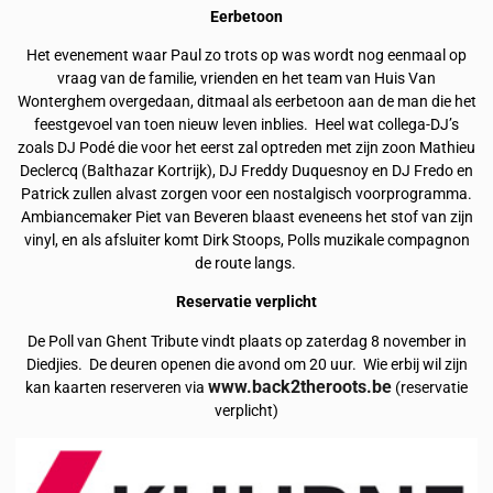
Eerbetoon
Het evenement waar Paul zo trots op was wordt nog eenmaal op
vraag van de familie, vrienden en het team van Huis Van
Wonterghem overgedaan, ditmaal als eerbetoon aan de man die het
feestgevoel van toen nieuw leven inblies. Heel wat collega-DJ’s
zoals DJ Podé die voor het eerst zal optreden met zijn zoon Mathieu
Declercq (Balthazar Kortrijk), DJ Freddy Duquesnoy en DJ Fredo en
Patrick zullen alvast zorgen voor een nostalgisch voorprogramma.
Ambiancemaker Piet van Beveren blaast eveneens het stof van zijn
vinyl, en als afsluiter komt Dirk Stoops, Polls muzikale compagnon
de route langs.
Reservatie verplicht
De Poll van Ghent Tribute vindt plaats op zaterdag 8 november in
Diedjies. De deuren openen die avond om 20 uur. Wie erbij wil zijn
www.back2theroots.be
kan kaarten reserveren via
(reservatie
verplicht)