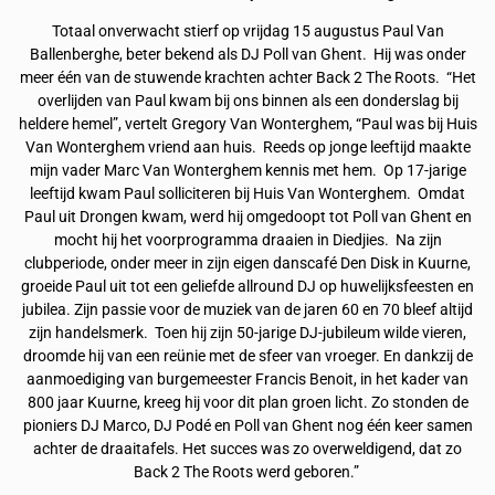
Totaal onverwacht stierf op vrijdag 15 augustus Paul Van
Ballenberghe, beter bekend als DJ Poll van Ghent. Hij was onder
meer één van de stuwende krachten achter Back 2 The Roots. “Het
overlijden van Paul kwam bij ons binnen als een donderslag bij
heldere hemel”, vertelt Gregory Van Wonterghem, “Paul was bij Huis
Van Wonterghem vriend aan huis. Reeds op jonge leeftijd maakte
mijn vader Marc Van Wonterghem kennis met hem. Op 17-jarige
leeftijd kwam Paul solliciteren bij Huis Van Wonterghem. Omdat
Paul uit Drongen kwam, werd hij omgedoopt tot Poll van Ghent en
mocht hij het voorprogramma draaien in Diedjies. Na zijn
clubperiode, onder meer in zijn eigen danscafé Den Disk in Kuurne,
groeide Paul uit tot een geliefde allround DJ op huwelijksfeesten en
jubilea. Zijn passie voor de muziek van de jaren 60 en 70 bleef altijd
zijn handelsmerk. Toen hij zijn 50-jarige DJ-jubileum wilde vieren,
droomde hij van een reünie met de sfeer van vroeger. En dankzij de
aanmoediging van burgemeester Francis Benoit, in het kader van
800 jaar Kuurne, kreeg hij voor dit plan groen licht. Zo stonden de
pioniers DJ Marco, DJ Podé en Poll van Ghent nog één keer samen
achter de draaitafels. Het succes was zo overweldigend, dat zo
Back 2 The Roots werd geboren.”