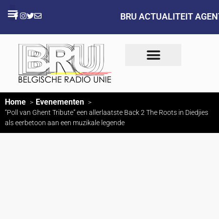
BRU ACTUALITEIT AGE
Home
Evenementen
“Poll van Ghent Tribute” een allerlaatste Back 2 The Roots in Diedjies
als eerbetoon aan een muzikale legende