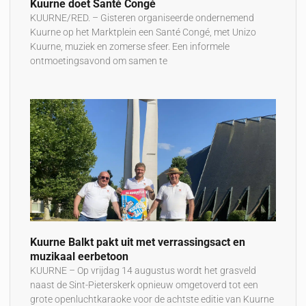
Kuurne doet Santé Congé
KUURNE/RED. – Gisteren organiseerde ondernemend
Kuurne op het Marktplein een Santé Congé, met Unizo
Kuurne, muziek en zomerse sfeer. Een informele
ontmoetingsavond om samen te
Kuurne Balkt pakt uit met verrassingsact en
muzikaal eerbetoon
KUURNE – Op vrijdag 14 augustus wordt het grasveld
naast de Sint-Pieterskerk opnieuw omgetoverd tot een
grote openluchtkaraoke voor de achtste editie van Kuurne