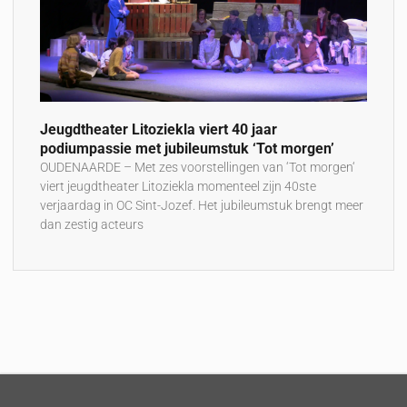
Jeugdtheater Litoziekla viert 40 jaar
podiumpassie met jubileumstuk ‘Tot morgen’
OUDENAARDE – Met zes voorstellingen van ‘Tot morgen‘
viert jeugdtheater Litoziekla momenteel zijn 40ste
verjaardag in OC Sint-Jozef. Het jubileumstuk brengt meer
dan zestig acteurs