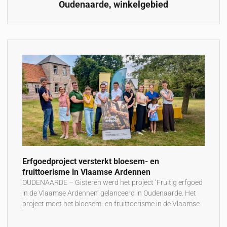
,
Oudenaarde
winkelgebied
Erfgoedproject versterkt bloesem- en
fruittoerisme in Vlaamse Ardennen
OUDENAARDE – Gisteren werd het project ‘Fruitig erfgoed
in de Vlaamse Ardennen’ gelanceerd in Oudenaarde. Het
project moet het bloesem- en fruittoerisme in de Vlaamse