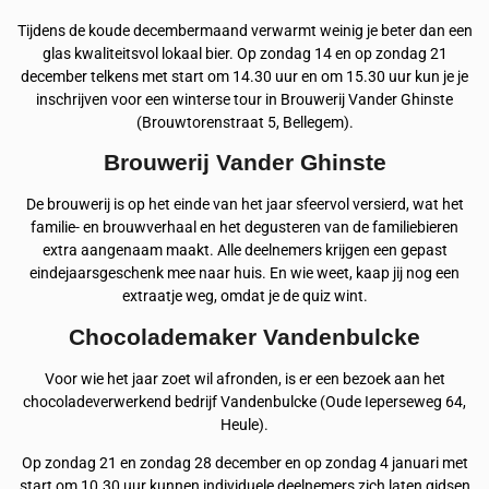
Tijdens de koude decembermaand verwarmt weinig je beter dan een
glas kwaliteitsvol lokaal bier. Op zondag 14 en op zondag 21
december telkens met start om 14.30 uur en om 15.30 uur kun je je
inschrijven voor een winterse tour in Brouwerij Vander Ghinste
(Brouwtorenstraat 5, Bellegem).
Brouwerij Vander Ghinste
De brouwerij is op het einde van het jaar sfeervol versierd, wat het
familie- en brouwverhaal en het degusteren van de familiebieren
extra aangenaam maakt. Alle deelnemers krijgen een gepast
eindejaarsgeschenk mee naar huis. En wie weet, kaap jij nog een
extraatje weg, omdat je de quiz wint.
Chocolademaker Vandenbulcke
Voor wie het jaar zoet wil afronden, is er een bezoek aan het
chocoladeverwerkend bedrijf Vandenbulcke (Oude Ieperseweg 64,
Heule).
Op zondag 21 en zondag 28 december en op zondag 4 januari met
start om 10.30 uur kunnen individuele deelnemers zich laten gidsen