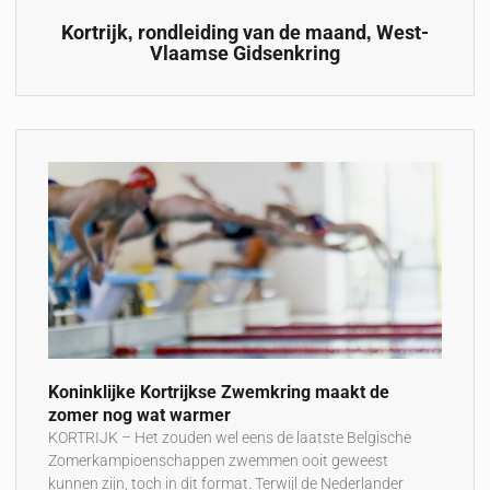
,
,
Kortrijk
rondleiding van de maand
West-
Vlaamse Gidsenkring
Koninklijke Kortrijkse Zwemkring maakt de
zomer nog wat warmer
KORTRIJK – Het zouden wel eens de laatste Belgische
Zomerkampioenschappen zwemmen ooit geweest
kunnen zijn, toch in dit format. Terwijl de Nederlander