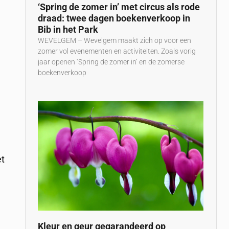
‘Spring de zomer in’ met circus als rode
draad: twee dagen boekenverkoop in
Bib in het Park
WEVELGEM – Wevelgem maakt zich op voor een
zomer vol evenementen en activiteiten. Zoals vorig
jaar openen ‘Spring de zomer in’ en de zomerse
boekenverkoop
et
Kleur en geur gegarandeerd op