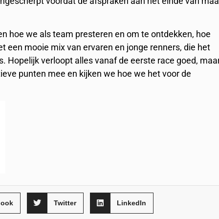
angescherpt voordat de afspraken aan het einde van maa
zien hoe we als team presteren en om te ontdekken, hoe
t een mooie mix van ervaren en jonge renners, die het
s. Hopelijk verloopt alles vanaf de eerste race goed, maa
itieve punten mee en kijken we hoe we het voor de
book
Twitter
LinkedIn