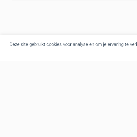
Deze site gebruikt cookies voor analyse en om je ervaring te ve
Over BRU
B.R.U. besloot zich om te vormen tot een actualiteitsagentschap
die nieuws brengt uit Vlaanderen en België. Door de goede
samenwerking met de overheidsdiensten brengen we elke dag
gratis het regionale nieuws. We leveren de foto’s, redactionele
teksten, audio en video interviews aan diverse mediakanalen. Tot
op vandaag hebben we een zeer druk bezochte website met
gemiddeld 139.000 bezoekers en meer dan 3.666.000 hits per
maand. We verzorgen op regelmatige basis een mailing en
berichten de recentste nieuwsfeiten onmiddellijk via onze website,
Twitter en Facebook