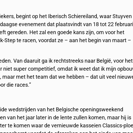
ekers, begint op het Iberisch Schiereiland, waar Stuyven
fdaagse evenement dat plaatsvindt van 18 tot 22 februari
eeft gereden. Het zal een goede kans zijn, om voor het
-Step te racen, voordat ze – aan het begin van maart –
eden. Van daaruit ga ik rechtstreeks naar België, voor het
 niet super competitief, omdat ik weet dat ik mijn opbo
, maar met het team dat we hebben – dat uit veel nieuw
or die races.”
beide wedstrijden van het Belgische openingsweekend
en van het jaar later in de lente zullen komen, maar hij is
hter te komen waar de vernieuwde kasseien Classics-plo