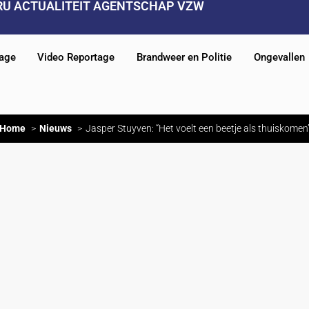
RU ACTUALITEIT AGENTSCHAP VZW
tage
Video Reportage
Brandweer en Politie
Ongevallen
Home
Nieuws
Jasper Stuyven: “Het voelt een beetje als thuiskomen