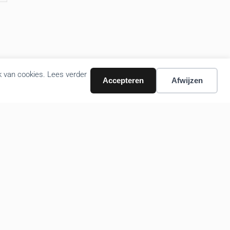
k van cookies. Lees verder
Accepteren
Afwijzen
Volg ons nieuws via email
Bevestigen