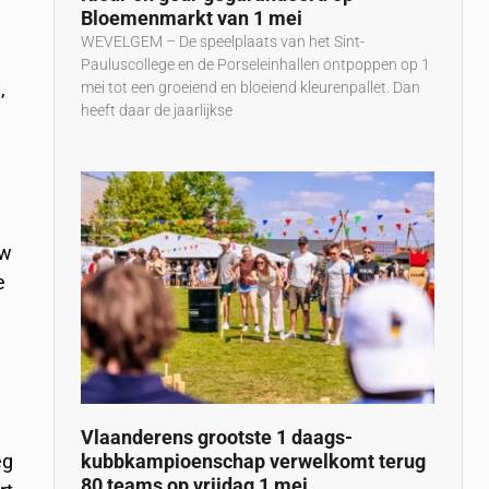
Bloemenmarkt van 1 mei
WEVELGEM – De speelplaats van het Sint-
Pauluscollege en de Porseleinhallen ontpoppen op 1
,
mei tot een groeiend en bloeiend kleurenpallet. Dan
heeft daar de jaarlijkse
uw
e
Vlaanderens grootste 1 daags-
eg
kubbkampioenschap verwelkomt terug
80 teams op vrijdag 1 mei