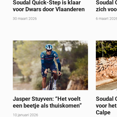
Soudal Quick-Step is klaar
Soudal 
voor Dwars door Vlaanderen
zich voo
30 maart 2026
6 maart 202
Jasper Stuyven: “Het voelt
Soudal Q
een beetje als thuiskomen”
voor het
Calpe
10 januari 2026