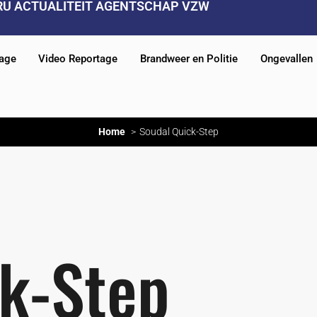
RU ACTUALITEIT AGENTSCHAP VZW
tage
Video Reportage
Brandweer en Politie
Ongevallen
Home
Soudal Quick-Step
ck-Step