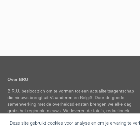
Over BRU
B.R.U. besloot zich om te vormen tot een actualiteitsagentschap
die nieuws brengt uit Vlaanderen en België. Door de goede
samenwerking met de overheidsdiensten brengen we elke dag
gratis het regionale nieuws. We leveren de foto’s, redactionele
teksten, audio en video interviews aan diverse mediakanalen. Tot
Deze site gebruikt cookies voor analyse en om je ervaring te ve
op vandaag hebben we een zeer druk bezochte website met
gemiddeld 139.000 bezoekers en meer dan 3.666.000 hits per
maand. We verzorgen op regelmatige basis een mailing en