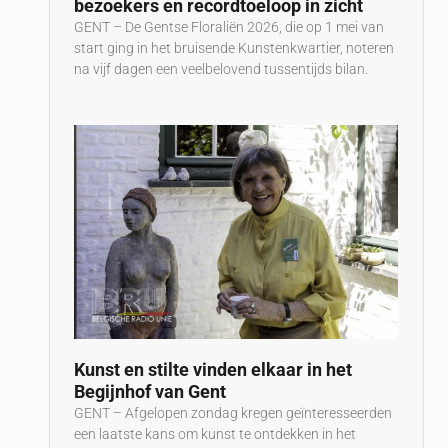
bezoekers en recordtoeloop in zicht
GENT – De Gentse Floraliën 2026, die op 1 mei van
start ging in het bruisende Kunstenkwartier, noteren
na vijf dagen een veelbelovend tussentijds bilan.
Kunst en stilte vinden elkaar in het
Begijnhof van Gent
GENT – Afgelopen zondag kregen geïnteresseerden
een laatste kans om kunst te ontdekken in het