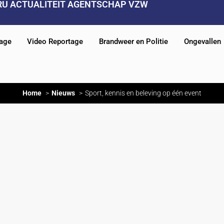
RU ACTUALITEIT AGENTSCHAP VZW
tage
Video Reportage
Brandweer en Politie
Ongevallen
Home
Nieuws
Sport, kennis en beleving op één event