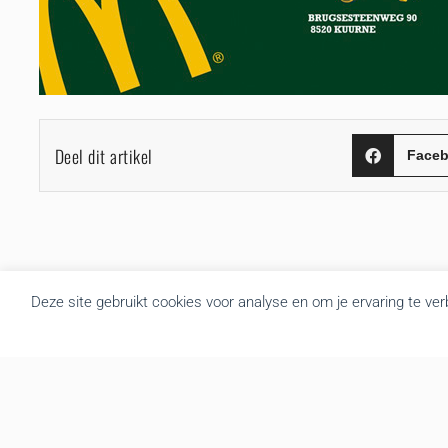
Deel dit artikel
Face
Deze site gebruikt cookies voor analyse en om je ervaring te ve
Over BRU
B.R.U. besloot zich om te vormen tot een actualiteitsagentschap