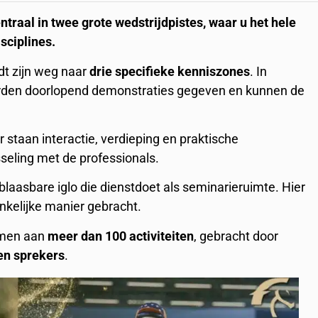
traal in twee grote wedstrijdpistes, waar u het hele
isciplines.
ndt zijn weg naar
drie specifieke kenniszones
. In
worden doorlopend demonstraties gegeven en kunnen de
r staan interactie, verdieping en praktische
sseling met de professionals.
blaasbare iglo die dienstdoet als seminarieruimte. Hier
nkelijke manier gebracht.
emen aan
meer dan 100 activiteiten
, gebracht door
en sprekers
.