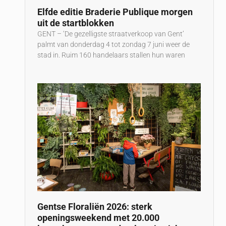
Elfde editie Braderie Publique morgen
uit de startblokken
GENT – ‘De gezelligste straatverkoop van Gent’
palmt van donderdag 4 tot zondag 7 juni weer de
stad in. Ruim 160 handelaars stallen hun waren
Gentse Floraliën 2026: sterk
openingsweekend met 20.000