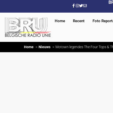
B
Home
Recent
Foto Repor
Home
Nieuws
Motown legendes The Four Tops & Th