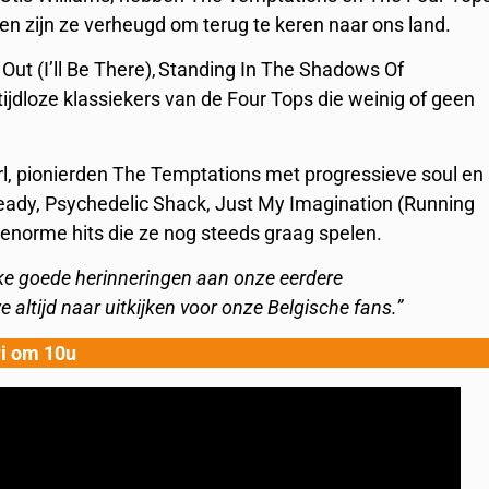
 en zijn ze verheugd om terug te keren naar ons land.
Out (I’ll Be There), Standing In The Shadows Of
ijdloze klassiekers van de Four Tops die weinig of geen
l, pionierden The Temptations met progressieve soul en
ady, Psychedelic Shack, Just My Imagination (Running
enorme hits die ze nog steeds graag spelen.
lke goede herinneringen aan onze eerdere
 altijd naar uitkijken voor onze Belgische fans.”
ri om 10u