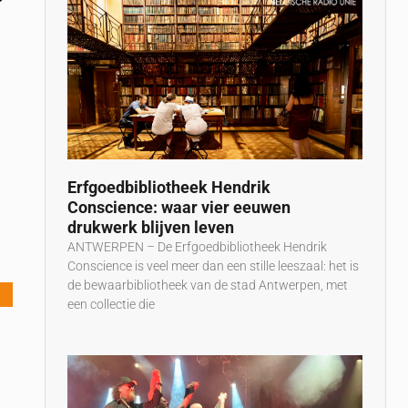
Erfgoedbibliotheek Hendrik
Conscience: waar vier eeuwen
drukwerk blijven leven
ANTWERPEN – De Erfgoedbibliotheek Hendrik
Conscience is veel meer dan een stille leeszaal: het is
de bewaarbibliotheek van de stad Antwerpen, met
een collectie die