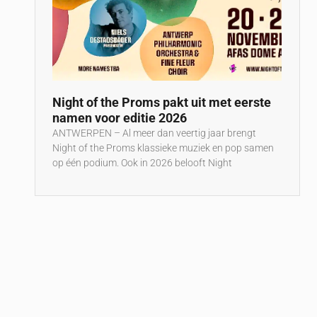
Night of the Proms pakt uit met eerste
namen voor editie 2026
ANTWERPEN – Al meer dan veertig jaar brengt
Night of the Proms klassieke muziek en pop samen
op één podium. Ook in 2026 belooft Night