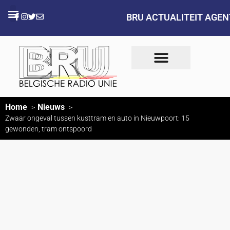
BRU ACTUALITEIT AGE
Home
Nieuws
Zwaar ongeval tussen kusttram en auto in Nieuwpoort: 15
gewonden, tram ontspoord