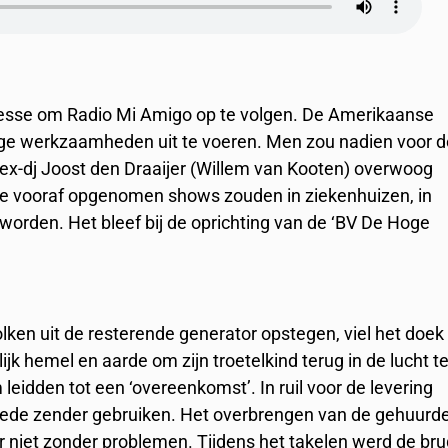
resse om Radio Mi Amigo op te volgen. De Amerikaanse
odige werkzaamheden uit te voeren. Men zou nadien voor 
x-dj Joost den Draaijer (Willem van Kooten) overwoog
De vooraf opgenomen shows zouden in ziekenhuizen, in
worden. Het bleef bij de oprichting van de ‘BV De Hoge
ken uit de resterende generator opstegen, viel het doek
k hemel en aarde om zijn troetelkind terug in de lucht t
eidden tot een ‘overeenkomst’. In ruil voor de levering
eede zender gebruiken. Het overbrengen van de gehuurd
r niet zonder problemen. Tijdens het takelen werd de br