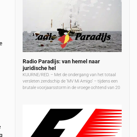
de
Radio Paradijs: van hemel naar
juridische hel
KUURNE/RED. – Met de ondergang van het totaal
versleten zendschip de ‘MV Mi Amigo’ – tijdens een
brutale voorjaarsstorm in de vroege ochtend van 20
e
e
ug