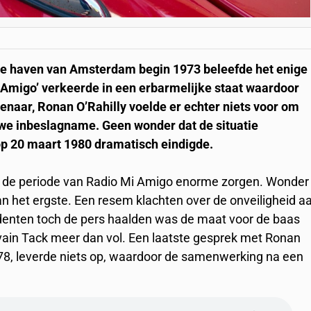
 de haven van Amsterdam begin 1973 beleefde het enige
 Amigo’ verkeerde in een erbarmelijke staat waardoor
enaar, Ronan O’Rahilly voelde er echter niets voor om
uwe inbeslagname. Geen wonder dat de situatie
 op 20 maart 1980 dramatisch eindigde.
ns de periode van Radio Mi Amigo enorme zorgen. Wonder
het ergste. Een resem klachten over de onveiligheid a
denten toch de pers haalden was de maat voor de baas
ain Tack meer dan vol. Een laatste gesprek met Ronan
i 1978, leverde niets op, waardoor de samenwerking na een