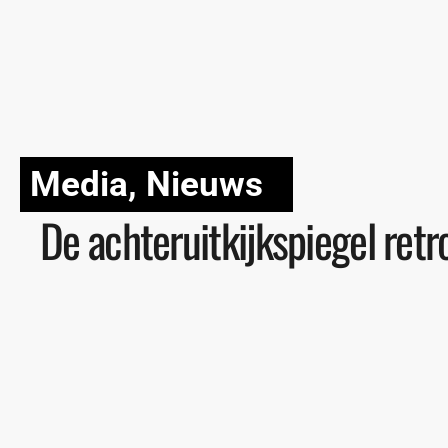
Media
,
Nieuws
De achteruitkijkspiegel ret