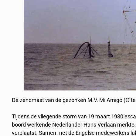
De zendmast van de gezonken M.V. Mi Amigo (© t
Tijdens de vliegende storm van 19 maart 1980 escal
boord werkende Nederlander Hans Verlaan merkte, d
verplaatst. Samen met de Engelse medewerkers luk