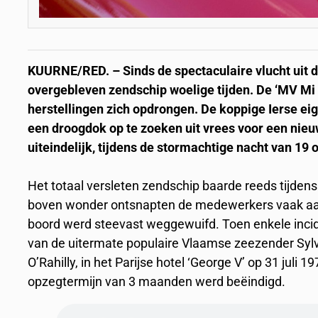
KUURNE/RED. – Sinds de spectaculaire vlucht uit
overgebleven zendschip woelige tijden. De ‘MV Mi
herstellingen zich opdrongen. De koppige Ierse eig
een droogdok op te zoeken uit vrees voor een nie
uiteindelijk, tijdens de stormachtige nacht van 19
Het totaal versleten zendschip baarde reeds tijde
boven wonder ontsnapten de medewerkers vaak aan 
boord werd steevast weggewuifd. Toen enkele inci
van de uitermate populaire Vlaamse zeezender Sylv
O’Rahilly, in het Parijse hotel ‘George V’ op 31 jul
opzegtermijn van 3 maanden werd beëindigd.