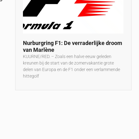
Nurburgring F1: De verraderlijke droom
van Marlène
KUURNE/RED. – Zoals een halve eeuw geleden
kreunen bij de start van de zomervakantie grote
delen van Europa en de F1 onder een verlammende
hittegolf