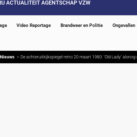
RU ACTUALITEIT AGENTSCHAP VZW
tage
Video Reportage
Brandweer en Politie
Ongevallen
Nieuws
De achteruitkijkspiegel retro 20 maart 1980: ‘Old Lady’ alsno