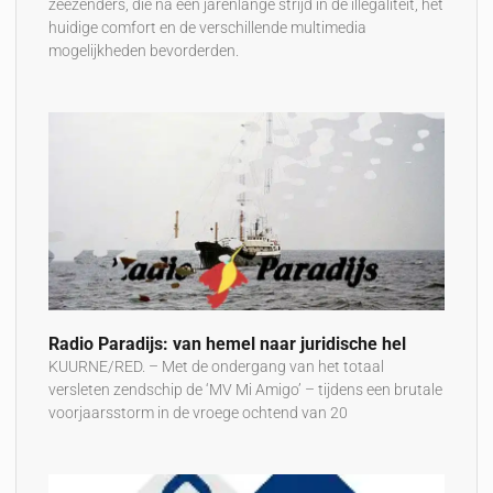
zeezenders, die na een jarenlange strijd in de illegaliteit, het
huidige comfort en de verschillende multimedia
mogelijkheden bevorderden.
Radio Paradijs: van hemel naar juridische hel
KUURNE/RED. – Met de ondergang van het totaal
versleten zendschip de ‘MV Mi Amigo’ – tijdens een brutale
voorjaarsstorm in de vroege ochtend van 20