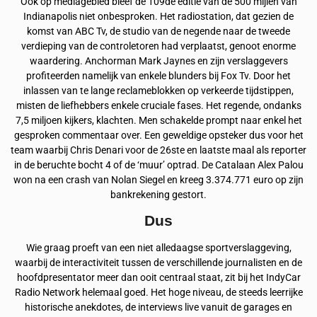
Ook op mediagebied bleef de 109de editie van de 500 mijlen van
Indianapolis niet onbesproken. Het radiostation, dat gezien de
komst van ABC Tv, de studio van de negende naar de tweede
verdieping van de controletoren had verplaatst, genoot enorme
waardering. Anchorman Mark Jaynes en zijn verslaggevers
profiteerden namelijk van enkele blunders bij Fox Tv. Door het
inlassen van te lange reclameblokken op verkeerde tijdstippen,
misten de liefhebbers enkele cruciale fases. Het regende, ondanks
7,5 miljoen kijkers, klachten. Men schakelde prompt naar enkel het
gesproken commentaar over. Een geweldige opsteker dus voor het
team waarbij Chris Denari voor de 26ste en laatste maal als reporter
in de beruchte bocht 4 of de ‘muur’ optrad. De Catalaan Alex Palou
won na een crash van Nolan Siegel en kreeg 3.374.771 euro op zijn
bankrekening gestort.
Dus
Wie graag proeft van een niet alledaagse sportverslaggeving,
waarbij de interactiviteit tussen de verschillende journalisten en de
hoofdpresentator meer dan ooit centraal staat, zit bij het IndyCar
Radio Network helemaal goed. Het hoge niveau, de steeds leerrijke
historische anekdotes, de interviews live vanuit de garages en