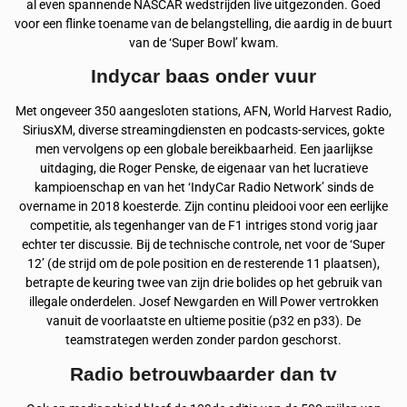
al even spannende NASCAR wedstrijden live uitgezonden. Goed
voor een flinke toename van de belangstelling, die aardig in de buurt
van de ‘Super Bowl’ kwam.
Indycar baas onder vuur
Met ongeveer 350 aangesloten stations, AFN, World Harvest Radio,
SiriusXM, diverse streamingdiensten en podcasts-services, gokte
men vervolgens op een globale bereikbaarheid. Een jaarlijkse
uitdaging, die Roger Penske, de eigenaar van het lucratieve
kampioenschap en van het ‘IndyCar Radio Network’ sinds de
overname in 2018 koesterde. Zijn continu pleidooi voor een eerlijke
competitie, als tegenhanger van de F1 intriges stond vorig jaar
echter ter discussie. Bij de technische controle, net voor de ‘Super
12’ (de strijd om de pole position en de resterende 11 plaatsen),
betrapte de keuring twee van zijn drie bolides op het gebruik van
illegale onderdelen. Josef Newgarden en Will Power vertrokken
vanuit de voorlaatste en ultieme positie (p32 en p33). De
teamstrategen werden zonder pardon geschorst.
Radio betrouwbaarder dan tv