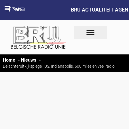
BRU ACTUALITEIT AGE
Home
Nieuws
De achteruitkijkspiegel: US: Indianapolis: 500 miles en veel radio