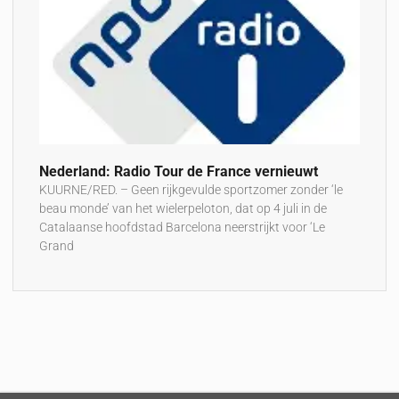
Nederland: Radio Tour de France vernieuwt
KUURNE/RED. – Geen rijkgevulde sportzomer zonder ‘le
beau monde’ van het wielerpeloton, dat op 4 juli in de
Catalaanse hoofdstad Barcelona neerstrijkt voor ‘Le
Grand