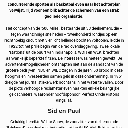
concurrerende sporten als basketbal even naar het achterplan
verwijst. Tijd voor een blik achter de schermen van een strak
geoliede organisatie.
Het concept van de ‘500 Miles’, bestaande uit 33 deelnemers, die –
tegen waanzinnige snelheden – tweehonderd rondjes op een
rechthoekig circuit met vier licht hellende bochten voltooien, leidde in
1922 tot het prille begin van de radioverslaggeving. Twee lokale
‘stations’ uit de buurt van Indianapolis, WOH en WLK, brachten
aanvankelijk beperkte flitsen. De interesse was meteen gewekt. De
advertentiemogelijkheden ontsnapten niet aan de aandacht van de
grotere bedrijven. NBC en WIBC zagen in de jaren ’50 brood in deze
hoogmis en investeerden samen geld in deze onderneming. In 1951
dreigde het journalistieke werk nochtans in het water te vallen. Door
de plots verhoogde reclametarieven haakten enkele belangrijke
geldschieters, waaronder hoofdsponsor ‘Perfect Circle Pistons
Rings’ af.
Sid en Paul
Gelukkig bereikte Wilbur Shaw, de voorzitter van de beroemde
‘Brickyard’, een deal met het radiostation WIBC-AM. Beide partijen