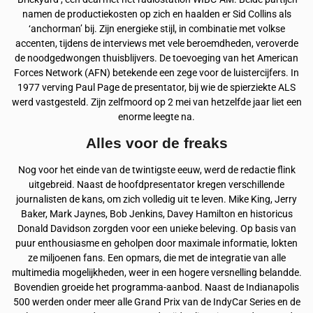
namen de productiekosten op zich en haalden er Sid Collins als
‘anchorman’ bij. Zijn energieke stijl, in combinatie met volkse
accenten, tijdens de interviews met vele beroemdheden, veroverde
de noodgedwongen thuisblijvers. De toevoeging van het American
Forces Network (AFN) betekende een zege voor de luistercijfers. In
1977 verving Paul Page de presentator, bij wie de spierziekte ALS
werd vastgesteld. Zijn zelfmoord op 2 mei van hetzelfde jaar liet een
enorme leegte na.
Alles voor de freaks
Nog voor het einde van de twintigste eeuw, werd de redactie flink
uitgebreid. Naast de hoofdpresentator kregen verschillende
journalisten de kans, om zich volledig uit te leven. Mike King, Jerry
Baker, Mark Jaynes, Bob Jenkins, Davey Hamilton en historicus
Donald Davidson zorgden voor een unieke beleving. Op basis van
puur enthousiasme en geholpen door maximale informatie, lokten
ze miljoenen fans. Een opmars, die met de integratie van alle
multimedia mogelijkheden, weer in een hogere versnelling belandde.
Bovendien groeide het programma-aanbod. Naast de Indianapolis
500 werden onder meer alle Grand Prix van de IndyCar Series en de