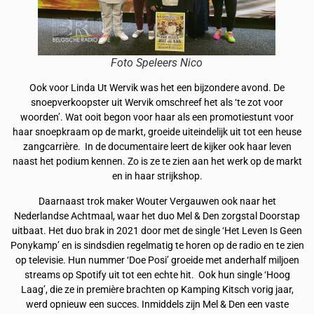
Foto Speleers Nico
Ook voor Linda Ut Wervik was het een bijzondere avond. De
snoepverkoopster uit Wervik omschreef het als ‘te zot voor
woorden’. Wat ooit begon voor haar als een promotiestunt voor
haar snoepkraam op de markt, groeide uiteindelijk uit tot een heuse
zangcarrière. In de documentaire leert de kijker ook haar leven
naast het podium kennen. Zo is ze te zien aan het werk op de markt
en in haar strijkshop.
Daarnaast trok maker Wouter Vergauwen ook naar het
Nederlandse Achtmaal, waar het duo Mel & Den zorgstal Doorstap
uitbaat. Het duo brak in 2021 door met de single ‘Het Leven Is Geen
Ponykamp’ en is sindsdien regelmatig te horen op de radio en te zien
op televisie. Hun nummer ‘Doe Posi’ groeide met anderhalf miljoen
streams op Spotify uit tot een echte hit. Ook hun single ‘Hoog
Laag’, die ze in première brachten op Kamping Kitsch vorig jaar,
werd opnieuw een succes. Inmiddels zijn Mel & Den een vaste