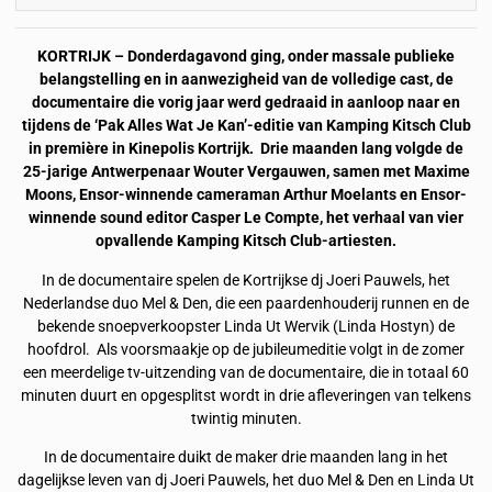
KORTRIJK – Donderdagavond ging, onder massale publieke
belangstelling en in aanwezigheid van de volledige cast, de
documentaire die vorig jaar werd gedraaid in aanloop naar en
tijdens de ‘Pak Alles Wat Je Kan’-editie van Kamping Kitsch Club
in première in Kinepolis Kortrijk. Drie maanden lang volgde de
25-jarige Antwerpenaar Wouter Vergauwen, samen met Maxime
Moons, Ensor-winnende cameraman Arthur Moelants en Ensor-
winnende sound editor Casper Le Compte, het verhaal van vier
opvallende Kamping Kitsch Club-artiesten.
In de documentaire spelen de Kortrijkse dj Joeri Pauwels, het
Nederlandse duo Mel & Den, die een paardenhouderij runnen en de
bekende snoepverkoopster Linda Ut Wervik (Linda Hostyn) de
hoofdrol. Als voorsmaakje op de jubileumeditie volgt in de zomer
een meerdelige tv-uitzending van de documentaire, die in totaal 60
minuten duurt en opgesplitst wordt in drie afleveringen van telkens
twintig minuten.
In de documentaire duikt de maker drie maanden lang in het
dagelijkse leven van dj Joeri Pauwels, het duo Mel & Den en Linda Ut