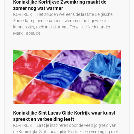
Koninklijke Kortrijkse Zwemkring maakt de
zomer nog wat warmer
KORTRIJK – Het zouden wel eens de laatste Belgische
Zomerkampioenschappen zwemmen ooit geweest
kunnen zijn, toch in dit format. Terwijl de Nederlander
Mark Faber, de
Koninklijke Sint Lucas Gilde Kortrijk waar kunst
spreekt en verbeelding leeft
KORTRIJK – Laat je inspireren door de veelzijdigheid van
de Koninklijke Sint-Lucasgilde Kortrijk, een vereniging met