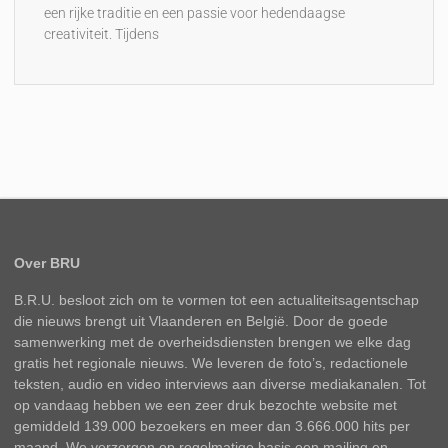
een rijke traditie en een passie voor hedendaagse
creativiteit. Tijdens
Over BRU
B.R.U. besloot zich om te vormen tot een actualiteitsagentschap
die nieuws brengt uit Vlaanderen en België. Door de goede
samenwerking met de overheidsdiensten brengen we elke dag
gratis het regionale nieuws. We leveren de foto’s, redactionele
teksten, audio en video interviews aan diverse mediakanalen. Tot
op vandaag hebben we een zeer druk bezochte website met
gemiddeld 139.000 bezoekers en meer dan 3.666.000 hits per
maand. We verzorgen op regelmatige basis een mailing en