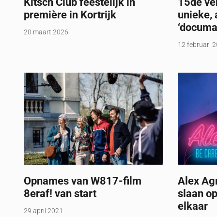
Kitsch Club feestelijk in
15de ve
première in Kortrijk
unieke, 
‘documa
20 maart 2026
12 februari 
Opnames van W817-film
Alex Ag
8eraf! van start
slaan o
elkaar
29 april 2021