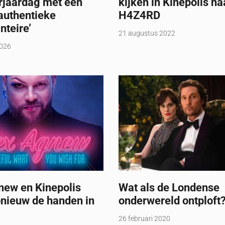
rjaardag met een
kijken in Kinepolis na
authentieke
H4Z4RD
nteire’
21 augustus 2022
2026
new en Kinepolis
Wat als de Londense
pnieuw de handen in
onderwereld ontploft
26 februari 2020