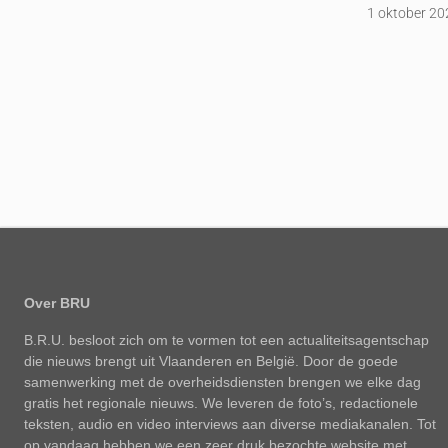
1 oktober 20
Over BRU
B.R.U. besloot zich om te vormen tot een actualiteitsagentschap
die nieuws brengt uit Vlaanderen en België. Door de goede
samenwerking met de overheidsdiensten brengen we elke dag
gratis het regionale nieuws. We leveren de foto’s, redactionele
teksten, audio en video interviews aan diverse mediakanalen. Tot
op vandaag hebben we een zeer druk bezochte website met