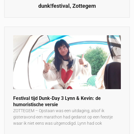
,
dunk!festival
Zottegem
Festival tijd Dunk-Day 3 Lynn & Kevin: de
humoristische versie
ZOTTEGEM – Opstaan was een uitdaging, alsof ik
gisteravond een marathon had gedanst op een feestje
waar ik niet eens was uitgenodigd. Lynn had ook