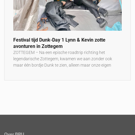
Festival tijd Dunk-Day 1 Lynn & Kevin zotte
avonturen in Zottegem
ZOTTEGEM – Na een epische roadtrip richting het
legendarische Zottegem, kwamen we aan zonder ook
maar één bordje Dunk te zien, alleen maar onze eigen
Over BRU