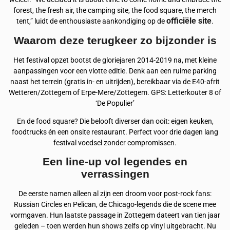
forest, the fresh air, the camping site, the food square, the merch
officiële site
tent,” luidt de enthousiaste aankondiging op de
.
Waarom deze terugkeer zo bijzonder is
Het festival opzet bootst de gloriejaren 2014-2019 na, met kleine
aanpassingen voor een vlotte editie. Denk aan een ruime parking
naast het terrein (gratis in- en uitrijden), bereikbaar via de E40-afrit
Wetteren/Zottegem of Erpe-Mere/Zottegem. GPS: Letterkouter 8 of
‘De Populier’
En de food square? Die belooft diverser dan ooit: eigen keuken,
foodtrucks én een onsite restaurant. Perfect voor drie dagen lang
festival voedsel zonder compromissen.
Een line-up vol legendes en
verrassingen
De eerste namen alleen al zijn een droom voor post-rock fans:
Russian Circles en Pelican, de Chicago-legends die de scene mee
vormgaven. Hun laatste passage in Zottegem dateert van tien jaar
geleden – toen werden hun shows zelfs op vinyl uitgebracht. Nu