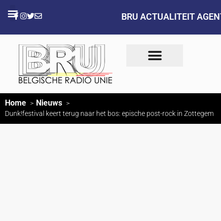
BRU ACTUALITEIT AGE
Home
Nieuws
Dunk!festival keert terug naar het bos: epische post-rock in Zottegem