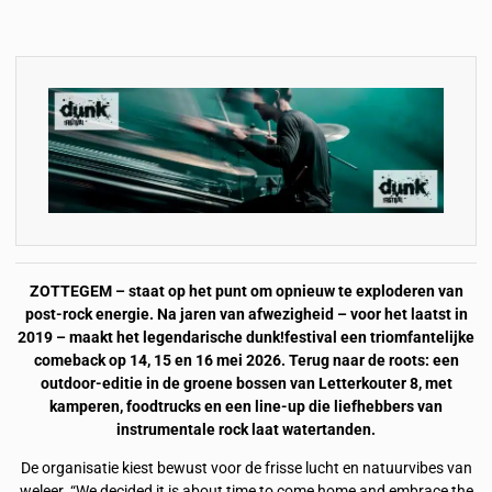
ZOTTEGEM – staat op het punt om opnieuw te exploderen van
post-rock energie. Na jaren van afwezigheid – voor het laatst in
2019 – maakt het legendarische dunk!festival een triomfantelijke
comeback op 14, 15 en 16 mei 2026. Terug naar de roots: een
outdoor-editie in de groene bossen van Letterkouter 8, met
kamperen, foodtrucks en een line-up die liefhebbers van
instrumentale rock laat watertanden.
De organisatie kiest bewust voor de frisse lucht en natuurvibes van
weleer. “We decided it is about time to come home and embrace the