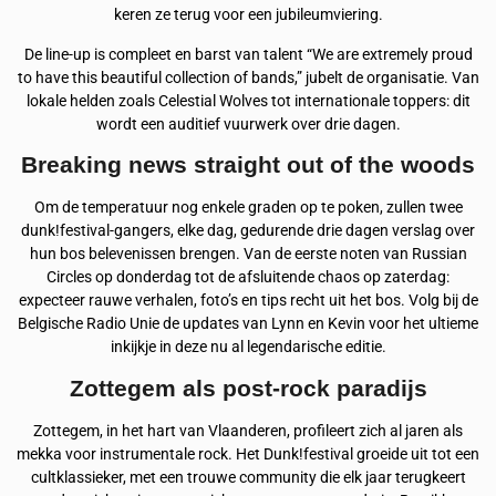
keren ze terug voor een jubileumviering.
De line-up is compleet en barst van talent “We are extremely proud
to have this beautiful collection of bands,” jubelt de organisatie. Van
lokale helden zoals Celestial Wolves tot internationale toppers: dit
wordt een auditief vuurwerk over drie dagen.
Breaking news straight out of the woods
Om de temperatuur nog enkele graden op te poken, zullen twee
dunk!festival-gangers, elke dag, gedurende drie dagen verslag over
hun bos belevenissen brengen. Van de eerste noten van Russian
Circles op donderdag tot de afsluitende chaos op zaterdag:
expecteer rauwe verhalen, foto’s en tips recht uit het bos. Volg bij de
Belgische Radio Unie de updates van Lynn en Kevin voor het ultieme
inkijkje in deze nu al legendarische editie.
Zottegem als post-rock paradijs
Zottegem, in het hart van Vlaanderen, profileert zich al jaren als
mekka voor instrumentale rock. Het Dunk!festival groeide uit tot een
cultklassieker, met een trouwe community die elk jaar terugkeert