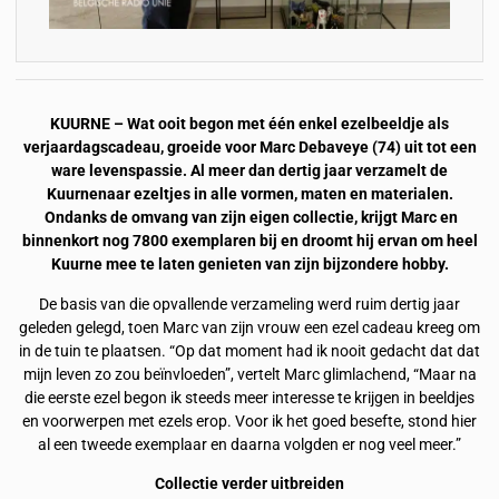
KUURNE – Wat ooit begon met één enkel ezelbeeldje als
verjaardagscadeau, groeide voor Marc Debaveye (74) uit tot een
ware levenspassie. Al meer dan dertig jaar verzamelt de
Kuurnenaar ezeltjes in alle vormen, maten en materialen.
Ondanks de omvang van zijn eigen collectie, krijgt Marc en
binnenkort nog 7800 exemplaren bij en droomt hij ervan om heel
Kuurne mee te laten genieten van zijn bijzondere hobby.
De basis van die opvallende verzameling werd ruim dertig jaar
geleden gelegd, toen Marc van zijn vrouw een ezel cadeau kreeg om
in de tuin te plaatsen. “Op dat moment had ik nooit gedacht dat dat
mijn leven zo zou beïnvloeden”, vertelt Marc glimlachend, “Maar na
die eerste ezel begon ik steeds meer interesse te krijgen in beeldjes
en voorwerpen met ezels erop. Voor ik het goed besefte, stond hier
al een tweede exemplaar en daarna volgden er nog veel meer.”
Collectie verder uitbreiden