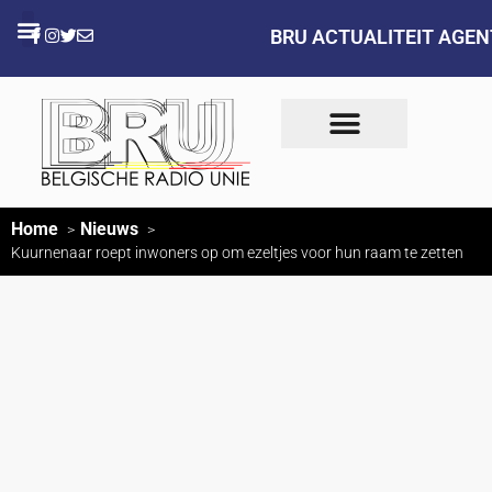
BRU ACTUALITEIT AGE
Home
Nieuws
Kuurnenaar roept inwoners op om ezeltjes voor hun raam te zetten