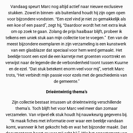
Vandaag speurt Marc nog altijd actief naar nieuwe exclusieve
stukken. Zowel in binnen- als buitenland houdt hij zijn ogen open
voor bijzondere vondsten. “Een ezel vind je niet zo gemakkelijk als
een koe of een paard”, zegt hij, “Daardoor wordt het net extra leuk
om op zoek te gaan. Zolang de prijs haalbaar blijft, probeer ik
telkens een uniek stuk aan mijn collectie toe te voegen.” Een van de
meest bijzondere exemplaren in zijn verzameling is een kunstwerk
van een glasblazer dat speciaal voor hem werd gemaakt. Het
beeldje toont een ezel die een karretje met groenten voorttrekt en
verwijst naar de legende die de verbondenheid toont tussen Kuurne
en de ezel. “Dat stuk betekent enorm veel voor mij”, vertelt Marc
trots, “Het verbindt mijn passie voor ezels met de geschiedenis van
de gemeente.”
Drieëntwintig thema’s
Zijn collectie bestaat intussen uit drieëntwintig verschillende
thema’s. Toch blijft het voor Marc veel meer dan zomaar
verzamelen. Van vrijwel elk stuk houdt hij nauwkeurig gegevens bij.
“Ik maak fiches met informatie over waar een beeldje vandaan
komt, wanneer ik het gekocht heb en wat het bijzonder maakt. Dat