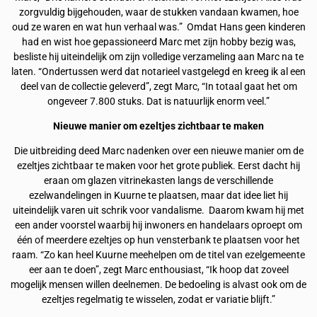
zorgvuldig bijgehouden, waar de stukken vandaan kwamen, hoe
oud ze waren en wat hun verhaal was.” Omdat Hans geen kinderen
had en wist hoe gepassioneerd Marc met zijn hobby bezig was,
besliste hij uiteindelijk om zijn volledige verzameling aan Marc na te
laten. “Ondertussen werd dat notarieel vastgelegd en kreeg ik al een
deel van de collectie geleverd”, zegt Marc, “In totaal gaat het om
ongeveer 7.800 stuks. Dat is natuurlijk enorm veel.”
Nieuwe manier om ezeltjes zichtbaar te maken
Die uitbreiding deed Marc nadenken over een nieuwe manier om de
ezeltjes zichtbaar te maken voor het grote publiek. Eerst dacht hij
eraan om glazen vitrinekasten langs de verschillende
ezelwandelingen in Kuurne te plaatsen, maar dat idee liet hij
uiteindelijk varen uit schrik voor vandalisme. Daarom kwam hij met
een ander voorstel waarbij hij inwoners en handelaars oproept om
één of meerdere ezeltjes op hun vensterbank te plaatsen voor het
raam. “Zo kan heel Kuurne meehelpen om de titel van ezelgemeente
eer aan te doen”, zegt Marc enthousiast, “Ik hoop dat zoveel
mogelijk mensen willen deelnemen. De bedoeling is alvast ook om de
ezeltjes regelmatig te wisselen, zodat er variatie blijft.”