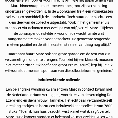
documenteren hoort er voor mij echt bij.” Wie het appartement van
Marc binnenstapt, merkt meteen hoe groot zijn verzameling
ondertussen geworden is. In de woonkamer trekt een vitrinekasten
vol ezeltjes onmiddellijk de aandacht. Toch staat daar slechts een
klein deel van de collectie uitgestald. “Ook in het gemeentehuis
staan vier vitrinekasten met ezeltjes van mij”, vertelt Marc. “Tijdens
de coronaperiode stelde ik voor om de wachtruimte wat
aangenamer te maken voor bezoekers. De gemeente reageerde
meteen positief en de vitrinekasten staan er vandaag nog altijd.”
Daarnaast huurt Marc ook een grote garage om de rest van zijn
verzameling in onder te brengen. Toch ziet hij een klassiek museum
niet meteen zitten. “Ik hoef geen groot ezelmuseum”, legt hij uit, “Ik
wil vooral dat mensen spontaan van die collectie kunnen genieten.”
Indrukwekkende collectie
Een belangrijke wending kwam er toen Marc in contact kwam met
de Nederlander Hans Verheggen, voorzitter van de vereniging De
Ezelvriend en diens vrouw Hanneke. Het echtpaar verzamelde zelf
jarenlang ezeltjes en bezat een indrukwekkende collectie van 7800
stuks. “Toen ik hun huis bezocht, wist ik niet wat ik zag”, vertelt
Marc, “Drie kamers stonden er helemaal vol met ezeltjes. Alles was