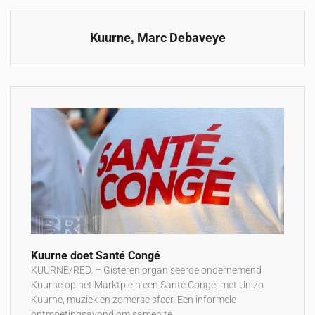
,
Kuurne
Marc Debaveye
Kuurne doet Santé Congé
KUURNE/RED. – Gisteren organiseerde ondernemend
Kuurne op het Marktplein een Santé Congé, met Unizo
Kuurne, muziek en zomerse sfeer. Een informele
ontmoetingsavond om samen te