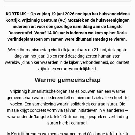
KORTRIJK – Op vrijdag 19 juni 2026 nodigen het huisvandeMens
Kortrijk, Vrijzinnig Centrum (VC) Mozaïek en de huisverenigingen
iedereen uit voor een gezellige namiddag aan de Langste
Desserttafel. Vanaf 14.00 uur is iedereen welkom op het Doris
Verlindeplantsoen om samen Wereldhumanismedag te vieren.
Wereldhumanismedag vindt elk jaar plaats op 21 juni, de langste
dag van het jaar. Op en rond deze dag zetten humanisten
wereldwijd hun kernwaarden in de kijker: verbondenheid, solidariteit,
vrijheid en verantwoordelijkheid.
Warme gemeenschap
Vrijzinnig humanistische organisaties bouwen aan een warme
gemeenschap waarin iedereen telt en niemand zich alleen hoeft te
voelen. Een samenleving waarin solidariteit centraal staat. Die
missie krijgt concreet vorm via tal van initiatieven in Vlaanderen —
waaronder de ‘langste tafels’. Ontmoeting, gesprek en verbinding
staan hierbij centraal.
In Kortrijk brengen we mensen samen rond één lange tafel, rijkelijk