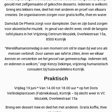
gevuld met zelfgemaakte of gekochte desserts. Iedereen is welkom:
breng iets lekkers mee, deel het met anderen en proef van elkaars
creaties. De organisatoren zorgen voor gratis koffie, thee en water.
Damclub De Phenix zorgt voor damplezier. Dan en zijn band zorgen
voor akoestische muziek. In geval van slecht weer, vindt de langste
tafel plaats in het Vrijzinnig Centrum Mozaïek, Overleiestraat 15a,
8500 Kortrijk
“Wereldhumanismedag is een moment om stil te staan bij wat ons als
mensen verbindt. Door samen aan tafel te zitten, leren we elkaar
kennen en versterken we het gevoel van gemeenschap. Iedereen telt,
en iedereen is welkom,”
zegt Kenzy Dekimpe, vrijzinnig humanistisch
consulent bij huisvandeMens Kortrijk.
Praktisch
Vrijdag 19 juni * Van 14.00 tot 18.00 uur * op het Doris
Verlindeplantsoen (Fabriekskaai), Kortrijk – bij slecht weer in VC
Mozaïek, Overleiestraat 15a
Breng een dessert mee en deel het met anderen. Gratis koffie, thee