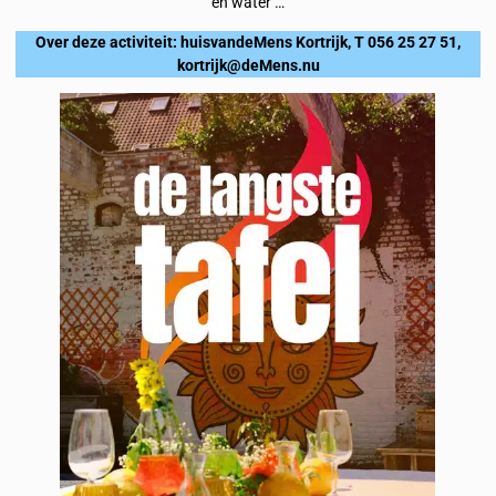
en water …
Over deze activiteit: huisvandeMens Kortrijk, T 056 25 27 51,
kortrijk@deMens.nu