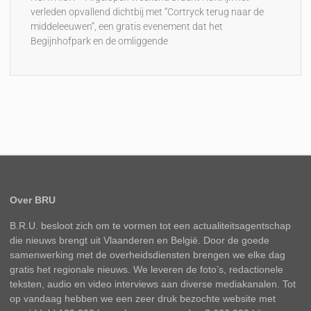
verleden opvallend dichtbij met “Cortryck terug naar de
middeleeuwen”, een gratis evenement dat het
Begijnhofpark en de omliggende
Over BRU
B.R.U. besloot zich om te vormen tot een actualiteitsagentschap
die nieuws brengt uit Vlaanderen en België. Door de goede
samenwerking met de overheidsdiensten brengen we elke dag
gratis het regionale nieuws. We leveren de foto’s, redactionele
teksten, audio en video interviews aan diverse mediakanalen. Tot
op vandaag hebben we een zeer druk bezochte website met