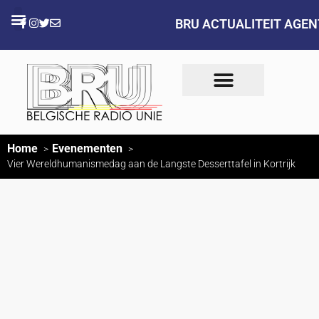
BRU ACTUALITEIT AGE
Home
Evenementen
Vier Wereldhumanismedag aan de Langste Desserttafel in Kortrijk