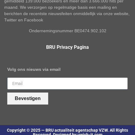
gemiddeld 139.000 bezoekers en meer dan 3.666.000 hits per
maand. We verzorgen op regelmatige basis een mailing en
berichten de recentste nieuwsfeiten onmiddellijk via onze website,
Twitter en Facebook
Ondernemingsnummer BE0474.902.102
BRU Privacy Pagina
Volg ons nieuws via email
Bevestigen
Copyright © 2025 — BRU actualiteit agentschap VZW. All Rights
Reserved. Designed by uwish-it.com