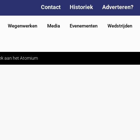
Contact
Historiek
Adverteren?
Wegenwerken
Media
Evenementen
Wedstrijden
ek aan het Atomium