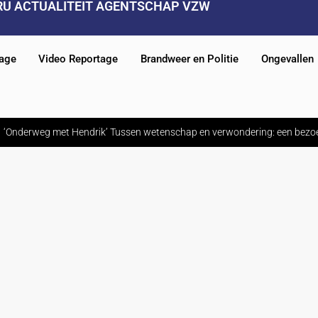
RU ACTUALITEIT AGENTSCHAP VZW
tage
Video Reportage
Brandweer en Politie
Ongevallen
‘Onderweg met Hendrik’ Tussen wetenschap en verwondering: een bezo