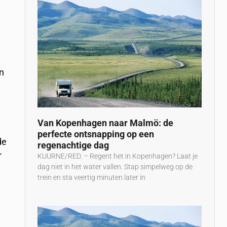
an
Van Kopenhagen naar Malmö: de
perfecte ontsnapping op een
de
regenachtige dag
r
KUURNE/RED. – Regent het in Kopenhagen? Laat je
dag niet in het water vallen. Stap simpelweg op de
trein en sta veertig minuten later in