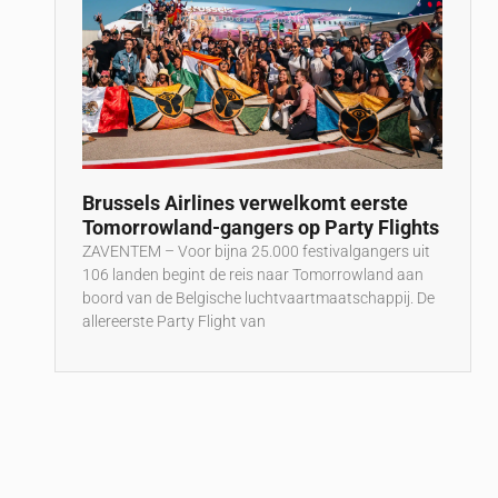
r
Brussels Airlines verwelkomt eerste
Tomorrowland-gangers op Party Flights
ZAVENTEM – Voor bijna 25.000 festivalgangers uit
106 landen begint de reis naar Tomorrowland aan
boord van de Belgische luchtvaartmaatschappij. De
allereerste Party Flight van