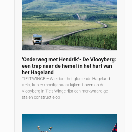
‘Onderweg met Hendrik’- De Vlooyberg:
een trap naar de hemel in het hart van
het Hageland
TIELT-WINGE – Wie door het glooiende Hageland
trekt, kan er moeilijk naast kijken: boven op de
Vlooyberg in Tielt-Winge rijst een merkwaardige
stalen constructie op