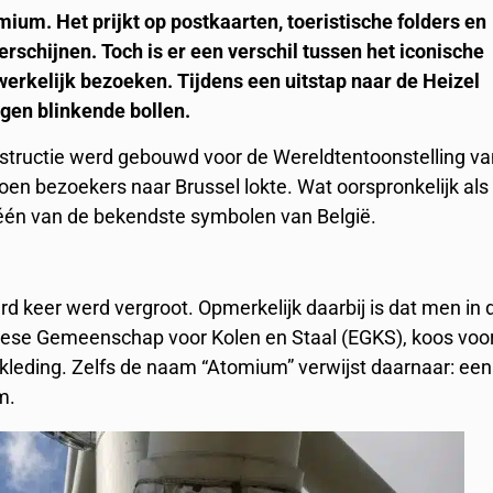
m. Het prijkt op postkaarten, toeristische folders en
erschijnen. Toch is er een verschil tussen het iconische
rkelijk bezoeken. Tijdens een uitstap naar de Heizel
gen blinkende bollen.
structie werd gebouwd voor de Wereldtentoonstelling v
ljoen bezoekers naar Brussel lokte. Wat oorspronkelijk als
t één van de bekendste symbolen van België.
ard keer werd vergroot. Opmerkelijk daarbij is dat men in 
Europese Gemeenschap voor Kolen en Staal (EGKS), koos voo
kleding. Zelfs de naam “Atomium” verwijst daarnaar: een
um.