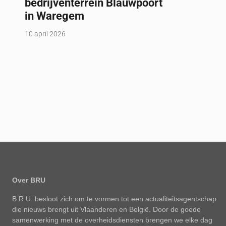
bedrijventerrein Blauwpoort
in Waregem
10 april 2026
Over BRU
B.R.U. besloot zich om te vormen tot een actualiteitsagentschap
die nieuws brengt uit Vlaanderen en België. Door de goede
samenwerking met de overheidsdiensten brengen we elke dag