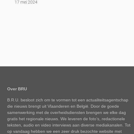
17 mei 2024
Over BRU
B.R.U. besloot zich om te vormen tot een actualiteitsagentschap
die nieuws brengt uit Vlaanderen en België. Door de goede
samenwerking met de overheidsdiensten brengen we elke dag
gratis het regionale nieuws. We leveren de foto’s, redactionele
teksten, audio en video interviews aan diverse mediakanalen. Tot
op vandaag hebben we een zeer druk bezochte website met