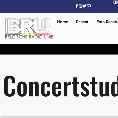
B
Home
Recent
Foto Repor
Concertstud