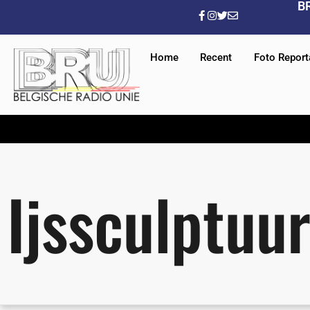
B
Home
Recent
Foto Repor
Ijssculptuu