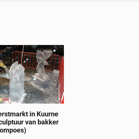
erstmarkt in Kuurne
culptuur van bakker
Tompoes)