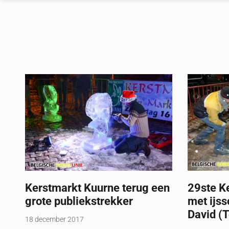
Kerstmarkt Kuurne terug een
29ste K
grote publiekstrekker
met ijss
David (
18 december 2017