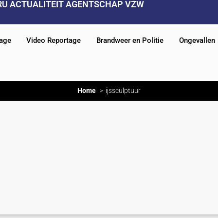
RU ACTUALITEIT AGENTSCHAP VZW
tage
Video Reportage
Brandweer en Politie
Ongevallen
Home
ijssculptuur
r