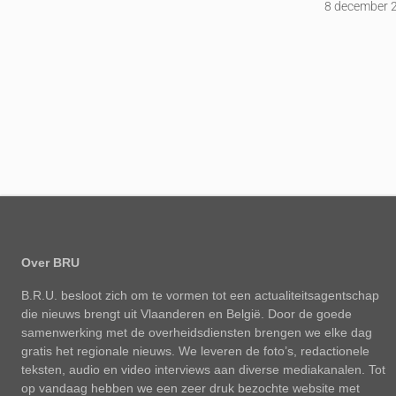
8 december 
Over BRU
B.R.U. besloot zich om te vormen tot een actualiteitsagentschap
die nieuws brengt uit Vlaanderen en België. Door de goede
samenwerking met de overheidsdiensten brengen we elke dag
gratis het regionale nieuws. We leveren de foto’s, redactionele
teksten, audio en video interviews aan diverse mediakanalen. Tot
op vandaag hebben we een zeer druk bezochte website met