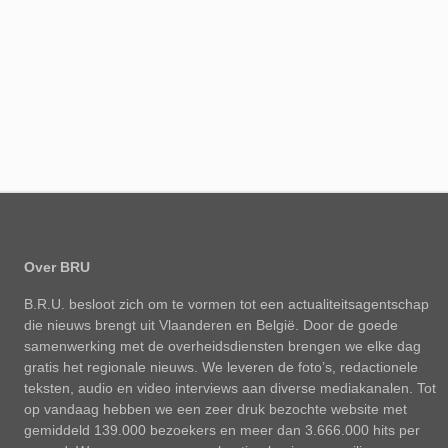
Over BRU
B.R.U. besloot zich om te vormen tot een actualiteitsagentschap
die nieuws brengt uit Vlaanderen en België. Door de goede
samenwerking met de overheidsdiensten brengen we elke dag
gratis het regionale nieuws. We leveren de foto’s, redactionele
teksten, audio en video interviews aan diverse mediakanalen. Tot
op vandaag hebben we een zeer druk bezochte website met
gemiddeld 139.000 bezoekers en meer dan 3.666.000 hits per