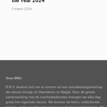
the Year 2024
5 maart 2024
Over BRU
B.R.U. besloot zich om te vormen tot een actualiteitsagentschap
die nieuws brengt uit Vlaanderen en België. Door de goede
samenwerking met de overheidsdiensten brengen we elke dag
gratis het regionale nieuws. We leveren de foto’s, redactionele
teksten, audio en video interviews aan diverse mediakanalen. Tot