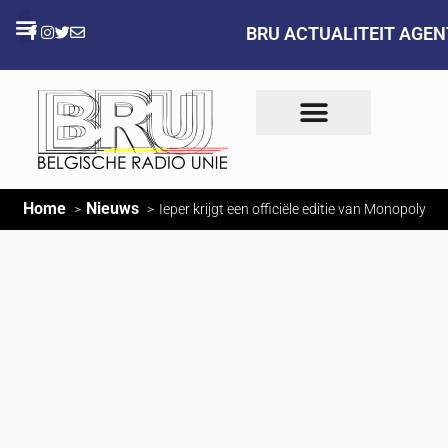
BRU ACTUALITEIT AGE
Home
Nieuws
Ieper krijgt een officiële editie van Monopoly