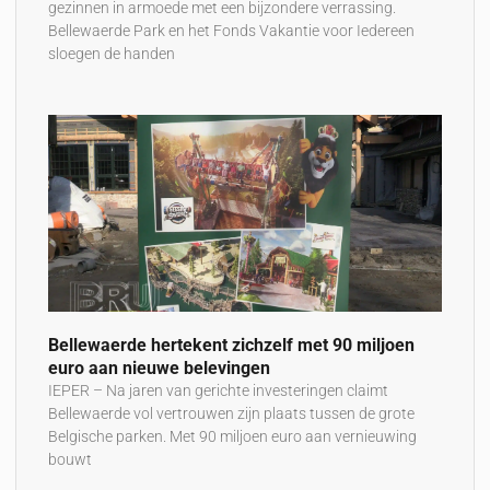
gezinnen in armoede met een bijzondere verrassing.
Bellewaerde Park en het Fonds Vakantie voor Iedereen
sloegen de handen
Bellewaerde hertekent zichzelf met 90 miljoen
euro aan nieuwe belevingen
IEPER – Na jaren van gerichte investeringen claimt
Bellewaerde vol vertrouwen zijn plaats tussen de grote
Belgische parken. Met 90 miljoen euro aan vernieuwing
bouwt