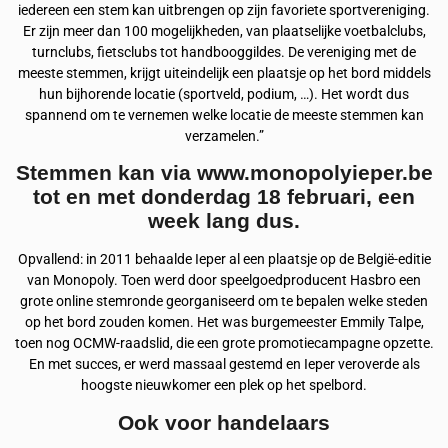
iedereen een stem kan uitbrengen op zijn favoriete sportvereniging.
Er zijn meer dan 100 mogelijkheden, van plaatselijke voetbalclubs,
turnclubs, fietsclubs tot handbooggildes. De vereniging met de
meeste stemmen, krijgt uiteindelijk een plaatsje op het bord middels
hun bijhorende locatie (sportveld, podium, …). Het wordt dus
spannend om te vernemen welke locatie de meeste stemmen kan
verzamelen.”
Stemmen kan via www.monopolyieper.be
tot en met donderdag 18 februari, een
week lang dus.
Opvallend: in 2011 behaalde Ieper al een plaatsje op de België-editie
van Monopoly. Toen werd door speelgoedproducent Hasbro een
grote online stemronde georganiseerd om te bepalen welke steden
op het bord zouden komen. Het was burgemeester Emmily Talpe,
toen nog OCMW-raadslid, die een grote promotiecampagne opzette.
En met succes, er werd massaal gestemd en Ieper veroverde als
hoogste nieuwkomer een plek op het spelbord.
Ook voor handelaars