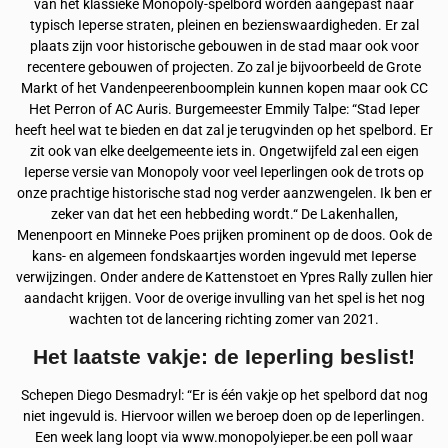
van het klassieke Monopoly-spelbord worden aangepast naar
typisch Ieperse straten, pleinen en bezienswaardigheden. Er zal
plaats zijn voor historische gebouwen in de stad maar ook voor
recentere gebouwen of projecten. Zo zal je bijvoorbeeld de Grote
Markt of het Vandenpeerenboomplein kunnen kopen maar ook CC
Het Perron of AC Auris. Burgemeester Emmily Talpe: “Stad Ieper
heeft heel wat te bieden en dat zal je terugvinden op het spelbord. Er
zit ook van elke deelgemeente iets in. Ongetwijfeld zal een eigen
Ieperse versie van Monopoly voor veel Ieperlingen ook de trots op
onze prachtige historische stad nog verder aanzwengelen. Ik ben er
zeker van dat het een hebbeding wordt.“ De Lakenhallen,
Menenpoort en Minneke Poes prijken prominent op de doos. Ook de
kans- en algemeen fondskaartjes worden ingevuld met Ieperse
verwijzingen. Onder andere de Kattenstoet en Ypres Rally zullen hier
aandacht krijgen. Voor de overige invulling van het spel is het nog
wachten tot de lancering richting zomer van 2021.
Het laatste vakje: de Ieperling beslist!
Schepen Diego Desmadryl: “Er is één vakje op het spelbord dat nog
niet ingevuld is. Hiervoor willen we beroep doen op de Ieperlingen.
Een week lang loopt via www.monopolyieper.be een poll waar