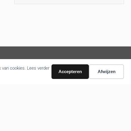
k van cookies. Lees verder
Volg ons nieuws via email
Accepteren
Afwijzen
Bevestigen