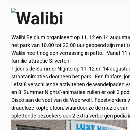
Walibi Belgium organiseert op 11, 12 en 14 augustu
het park van 10.00 tot 22.00 uur geopend zijn met tal
Walibi heeft nóg een verrassing in petto… Vanaf 1
familie-attractie Silverton!
Tijdens de Summer Nights op 11, 12 en 14 augustu
straatanimaties doorheen het park. ​ Een fanfare, j
liefst 8 verschillende activiteiten de wandelpaden 
en 8 ‘Summer Nights’-animaties zullen er ook 3 podia
Disco aan de voet van de Weerwolf. Feestvierders wo
draadloze koptelefoon, waardoor ze de muziek van
oplettende bezoekers ook 2 extra verborgen podia in