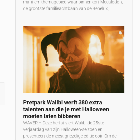
maritiem themagebied waar binnenkort Mecalodon,
de grootste familieachtbaan van de Benelux,
Pretpark Walibi werft 380 extra
talenten aan die je met Halloween
moeten laten bibberen
WAVER – Deze herfst viert Walibi de 25ste
verjaardag van zijn Halloween-seizoen en
presenteert de meest griezelige editie ooit. Om de