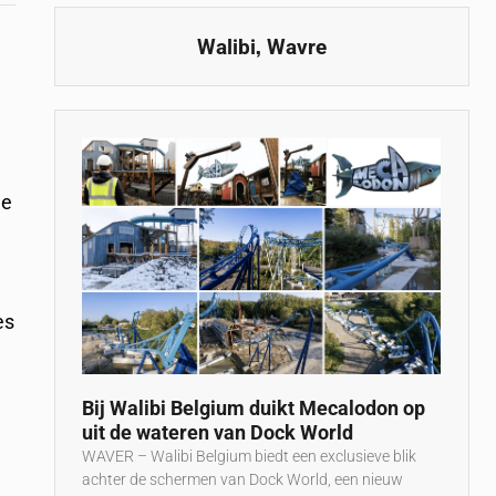
,
Walibi
Wavre
l
we
es
Bij Walibi Belgium duikt Mecalodon op
uit de wateren van Dock World
WAVER – Walibi Belgium biedt een exclusieve blik
achter de schermen van Dock World, een nieuw