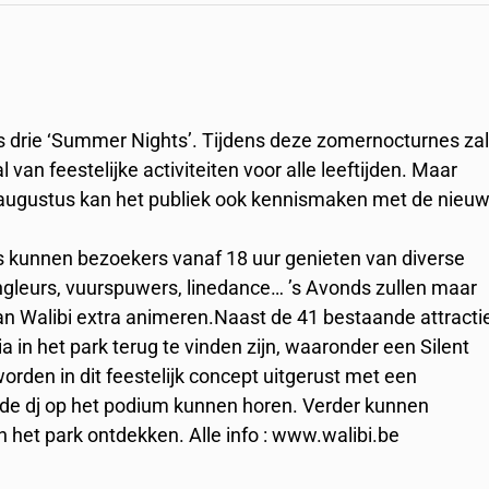
s drie ‘Summer Nights’. Tijdens deze zomernocturnes za
 van feestelijke activiteiten voor alle leeftijden. Maar
1 augustus kan het publiek ook kennismaken met de nieu
s kunnen bezoekers vanaf 18 uur genieten van diverse
ongleurs, vuurspuwers, linedance… ’s Avonds zullen maar
van Walibi extra animeren.Naast de 41 bestaande attracti
 in het park terug te vinden zijn, waaronder een Silent
rden in dit feestelijk concept uitgerust met een
 de dj op het podium kunnen horen. Verder kunnen
 het park ontdekken. Alle info : www.walibi.be