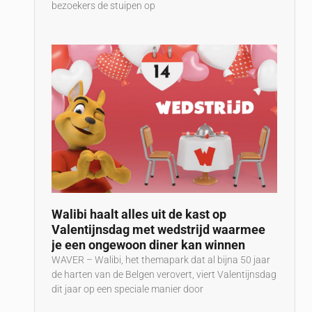
bezoekers de stuipen op
Walibi haalt alles uit de kast op
Valentijnsdag met wedstrijd waarmee
je een ongewoon diner kan winnen
WAVER – Walibi, het themapark dat al bijna 50 jaar
de harten van de Belgen verovert, viert Valentijnsdag
dit jaar op een speciale manier door