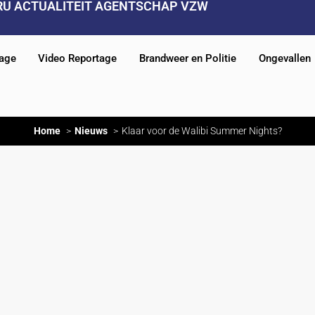
RU ACTUALITEIT AGENTSCHAP VZW
tage
Video Reportage
Brandweer en Politie
Ongevallen
Home
Nieuws
Klaar voor de Walibi Summer Nights?