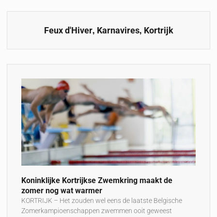
,
,
Feux d'Hiver
Karnavires
Kortrijk
Koninklijke Kortrijkse Zwemkring maakt de
zomer nog wat warmer
KORTRIJK – Het zouden wel eens de laatste Belgische
Zomerkampioenschappen zwemmen ooit geweest