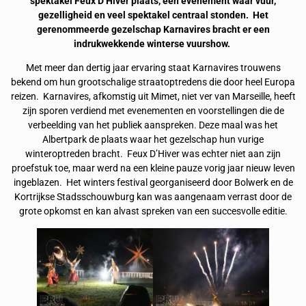
spektakel Feux D’Hiver plaats, een evenement waar vuur,
gezelligheid en veel spektakel centraal stonden. Het
gerenommeerde gezelschap Karnavires bracht er een
indrukwekkende winterse vuurshow.
Met meer dan dertig jaar ervaring staat Karnavires trouwens
bekend om hun grootschalige straatoptredens die door heel Europa
reizen. Karnavires, afkomstig uit Mimet, niet ver van Marseille, heeft
zijn sporen verdiend met evenementen en voorstellingen die de
verbeelding van het publiek aanspreken. Deze maal was het
Albertpark de plaats waar het gezelschap hun vurige
winteroptreden bracht. Feux D’Hiver was echter niet aan zijn
proefstuk toe, maar werd na een kleine pauze vorig jaar nieuw leven
ingeblazen. Het winters festival georganiseerd door Bolwerk en de
Kortrijkse Stadsschouwburg kan was aangenaam verrast door de
grote opkomst en kan alvast spreken van een succesvolle editie.