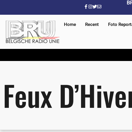
B
Home
Recent
Foto Repor
Feux D’Hive