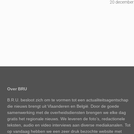
20 december
Over BRU
B.R.U. besloot zich om te vormen tot een actualiteitsagentschap
die nieuws brengt uit Vlaanderen en België. Door de goede
samenwerking met de overheidsdiensten brengen we elke dag
gratis het regionale nieuws. We leveren de foto’s, redactionele
teksten, audio en video interviews aan diverse mediakanalen. Tot
op vandaag hebben we een zeer druk bezochte website met