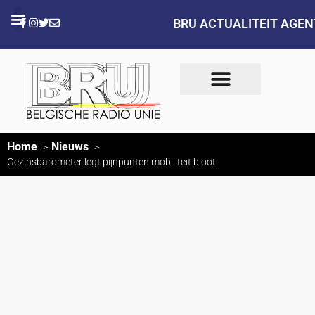
BRU ACTUALITEIT AGE
Home
Nieuws
Gezinsbarometer legt pijnpunten mobiliteit bloot