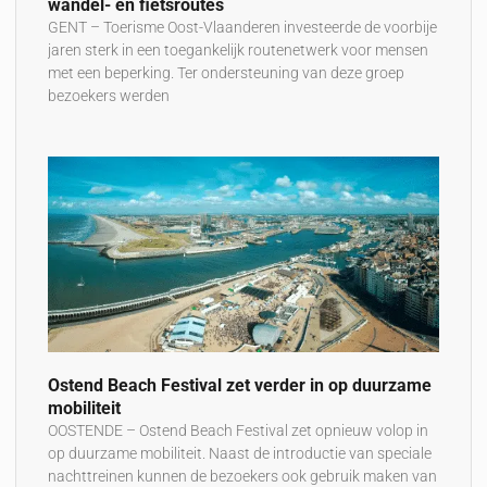
wandel- en fietsroutes
GENT – Toerisme Oost-Vlaanderen investeerde de voorbije
jaren sterk in een toegankelijk routenetwerk voor mensen
met een beperking. Ter ondersteuning van deze groep
bezoekers werden
Ostend Beach Festival zet verder in op duurzame
mobiliteit
OOSTENDE – Ostend Beach Festival zet opnieuw volop in
op duurzame mobiliteit. Naast de introductie van speciale
nachttreinen kunnen de bezoekers ook gebruik maken van