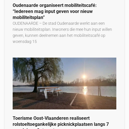
Oudenaarde organiseert mobiliteitscafé:
“Iedereen mag input geven voor nieuw
mobiliteitsplan”
OUDENAARDE – De stad Oudenaarde werkt aan een
nieuw mobiliteitsplan. Inwoners die mee hun input willen
geven, kunnen deelnemen aan het mobiliteitscafé op
woensdag 15
Toerisme Oost-Vlaanderen realiseert
rolstoeltoegankelijke picknickplaatsen langs 7