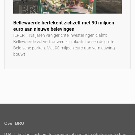
Bellewaerde hertekent zichzelf met 90 miljoen
euro aan nieuwe belevingen
IEPER – Na jaren van gerichte investeringen claimt
Bellewaerde vol vertrouwen zijn plaats tussen de grote
Belgische parken. Met 90 miljoen euro aan vernieuwing
bouwt
Over BRU
B.R.U. besloot zich om te vormen tot een actualiteitsagentschap