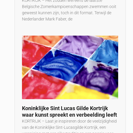
KORTRIJK – Het zouden wel eens de laatste
Belgische Zomerkampioenschappen zwemmen ooit
geweest kunnen zijn, toch in dit format. Terwijl de
Nederlander Mark Faber, de
Koninklijke Sint Lucas Gilde Kortrijk
waar kunst spreekt en verbeelding leeft
KORTRIJK – Laat je inspireren door de veelzijdigheid
van de Koninklijke Sint-Lucasgilde Kortrijk, een