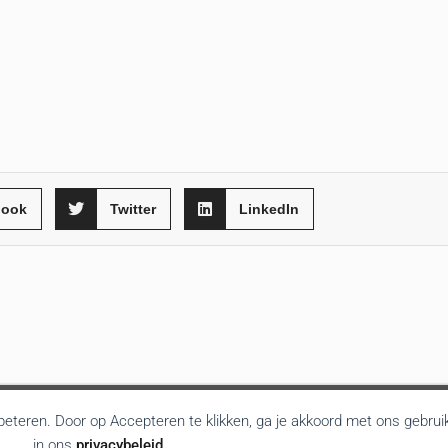
book
Twitter
LinkedIn
rbeteren. Door op Accepteren te klikken, ga je akkoord met ons gebrui
in ons
privacybeleid
.