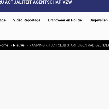
RU ACTUALITEIT AGENTSCHAP VZW
tage
Video Reportage
Brandweer en Politie
Ongevallen
Home
Nieuws
KAMPING KITSCH CLUB START EIGEN RADIOZENDE