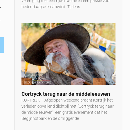
vereniging met een rijke traditie en een passie voor
.
hedendaagse creativiteit. Tijdens
t
Cortryck terug naar de middeleeuwen
KORTRIJK – Afgelopen weekend bracht Kortrijk het
verleden opvallend dichtbij met “Cortryck terug naar
de middeleeuwen”, een gratis evenement dat het
Begijnhofpark en de omliggende