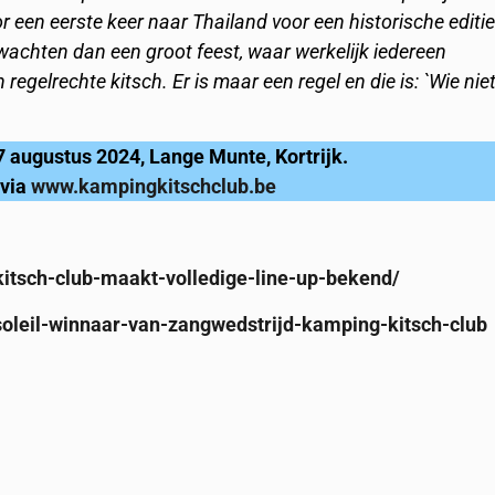
een eerste keer naar Thailand voor een historische editie
wachten dan een groot feest, waar werkelijk iedereen
 regelrechte kitsch. Er is maar een regel en die is: `Wie nie
7 augustus 2024, Lange Munte, Kortrijk.
 via
www.kampingkitschclub.be
kitsch-club-maakt-volledige-line-up-bekend/
soleil-winnaar-van-zangwedstrijd-kamping-kitsch-club