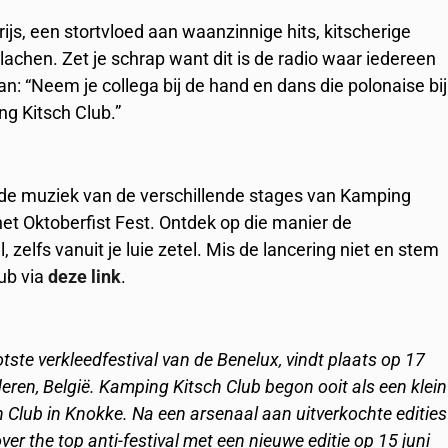
ijs, een stortvloed aan waanzinnige hits, kitscherige
lachen. Zet je schrap want dit is de radio waar iedereen
aan: “Neem je collega bij de hand en dans die polonaise bij
g Kitsch Club.”
r de muziek van de verschillende stages van Kamping
het Oktoberfist Fest. Ontdek op die manier de
, zelfs vanuit je luie zetel. Mis de lancering niet en stem
ub via
deze link
.
tste verkleedfestival van de Benelux, vindt plaats op 17
ren, België. Kamping Kitsch Club begon ooit als een klein
 Club in Knokke. Na een arsenaal aan uitverkochte edities
er the top anti-festival met een nieuwe editie op 15 juni