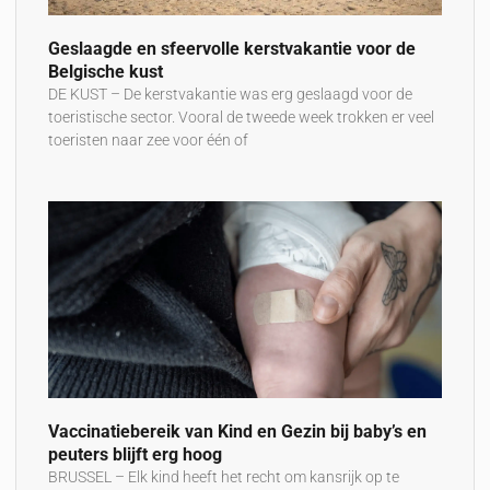
Geslaagde en sfeervolle kerstvakantie voor de
Belgische kust
DE KUST – De kerstvakantie was erg geslaagd voor de
toeristische sector. Vooral de tweede week trokken er veel
toeristen naar zee voor één of
Vaccinatiebereik van Kind en Gezin bij baby’s en
peuters blijft erg hoog
BRUSSEL – Elk kind heeft het recht om kansrijk op te