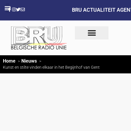
BRU ACTUALITEIT AGE
Home
Nieuws
Kunst en stilte vinden elkaar in het Begijnhof van Gent