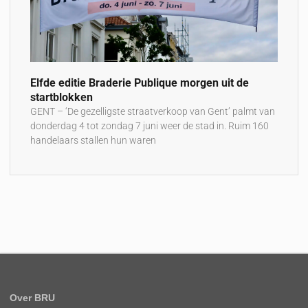
Elfde editie Braderie Publique morgen uit de
startblokken
GENT – ‘De gezelligste straatverkoop van Gent’ palmt van
donderdag 4 tot zondag 7 juni weer de stad in. Ruim 160
handelaars stallen hun waren
Over BRU