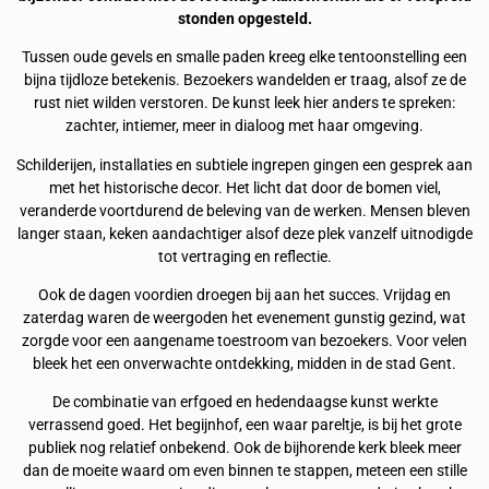
stonden opgesteld.
Tussen oude gevels en smalle paden kreeg elke tentoonstelling een
bijna tijdloze betekenis. Bezoekers wandelden er traag, alsof ze de
rust niet wilden verstoren. De kunst leek hier anders te spreken:
zachter, intiemer, meer in dialoog met haar omgeving.
Schilderijen, installaties en subtiele ingrepen gingen een gesprek aan
met het historische decor. Het licht dat door de bomen viel,
veranderde voortdurend de beleving van de werken. Mensen bleven
langer staan, keken aandachtiger alsof deze plek vanzelf uitnodigde
tot vertraging en reflectie.
Ook de dagen voordien droegen bij aan het succes. Vrijdag en
zaterdag waren de weergoden het evenement gunstig gezind, wat
zorgde voor een aangename toestroom van bezoekers. Voor velen
bleek het een onverwachte ontdekking, midden in de stad Gent.
De combinatie van erfgoed en hedendaagse kunst werkte
verrassend goed. Het begijnhof, een waar pareltje, is bij het grote
publiek nog relatief onbekend. Ook de bijhorende kerk bleek meer
dan de moeite waard om even binnen te stappen, meteen een stille