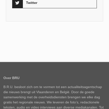
Twitter
Over BRU
B.R.U. besloot zich om te vormen tot een actualiteitsagentschap
die nieuws brengt uit Vlaanderen en België. Door de goede
samenwerking met de overheidsdiensten brengen we elke dag
gratis het regionale nieuws. We leveren de foto’s, redactionele
teksten, audio en video interviews aan diverse mediakanalen. Tot