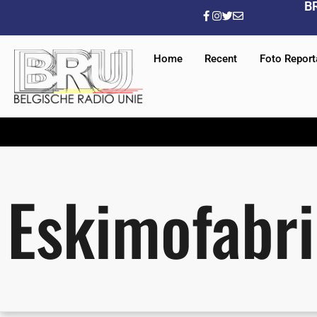
B
Home
Recent
Foto Repor
Eskimofabr