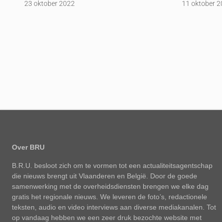
23 oktober 2022
11 oktober 
Over BRU
B.R.U. besloot zich om te vormen tot een actualiteitsagentschap
die nieuws brengt uit Vlaanderen en België. Door de goede
samenwerking met de overheidsdiensten brengen we elke dag
gratis het regionale nieuws. We leveren de foto’s, redactionele
teksten, audio en video interviews aan diverse mediakanalen. Tot
op vandaag hebben we een zeer druk bezochte website met