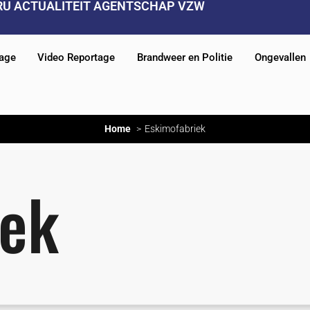
RU ACTUALITEIT AGENTSCHAP VZW
tage
Video Reportage
Brandweer en Politie
Ongevallen
Home
Eskimofabriek
iek