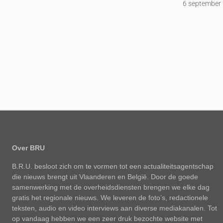
6 september
Over BRU
B.R.U. besloot zich om te vormen tot een actualiteitsagentschap
die nieuws brengt uit Vlaanderen en België. Door de goede
samenwerking met de overheidsdiensten brengen we elke dag
gratis het regionale nieuws. We leveren de foto’s, redactionele
teksten, audio en video interviews aan diverse mediakanalen. Tot
op vandaag hebben we een zeer druk bezochte website met